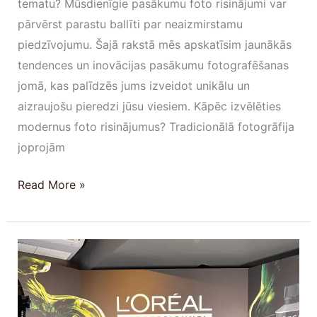
tematu? Mūsdienīgie pasākumu foto risinājumi var
pārvērst parastu ballīti par neaizmirstamu
piedzīvojumu. Šajā rakstā mēs apskatīsim jaunākās
tendences un inovācijas pasākumu fotografēšanas
jomā, kas palīdzēs jums izveidot unikālu un
aizraujošu pieredzi jūsu viesiem. Kāpēc izvēlēties
modernus foto risinājumus? Tradicionālā fotogrāfija
joprojām
Read More »
Momentbox
GlamBot
risinājums
Loreal