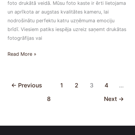
foto drukātā veidā. Mūsu foto kaste ir ērti lietojama
un aprīkota ar augstas kvalitātes kameru, lai
nodrošinātu perfektu katru uzņēmuma emociju
brīdī. Viesiem patiks iespēja uzreiz saņemt drukātas
fotogrāfijas vai
Read More »
←
Previous
1
2
3
4
…
8
Next
→