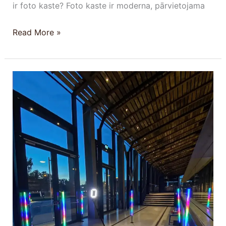
ir foto kaste? Foto kaste ir moderna, pārvietojama
Read More »
Moderni
pasākumu
foto
risinājumi:
Kā
padarīt
jūsu
pasākumu
neaizmirstamu?