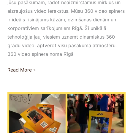
jūsu pasākumam, radot neaizmirstamus mirkļus un
aizraujošus video ierakstus. Mūsu 360 video spiners
ir ideāls risinājums kāzām, dzimšanas dienām un
korporatīviem sarīkojumiem Rīgā. Šī unikālā
tehnoloģija ļauj viesiem uzņemt dinamiskus 360
grādu video, aptverot visu pasākuma atmosfēru.
360 video spinera noma Rīgā
Read More »
InstaPrint
Foto
kaste:
Revolucionārs
mārketinga