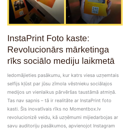
rīks
sociālo
mediju
laikmetā
InstaPrint Foto kaste:
Revolucionārs mārketinga
rīks sociālo mediju laikmetā
Iedomājieties pasākumu, kur katrs viesa uzņemtais
selfijs kļūst par jūsu zīmola vēstnieku sociālajos
medijos un vienlaikus pārvēršas taustāmā atmiņā.
Tas nav sapnis – tā ir realitāte ar InstaPrint foto
kasti. Šis inovatīvais rīks no Momentbox.lv
revolucionizē veidu, kā uzņēmumi mijiedarbojas ar
savu auditoriju pasākumos, apvienojot Instagram