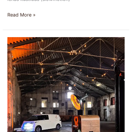
Read More »
Foto
kastes
noma
pasākumiem