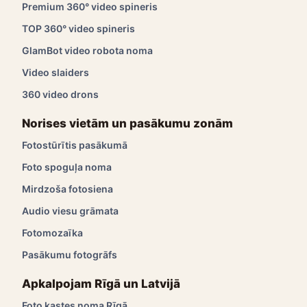
Premium 360° video spineris
TOP 360° video spineris
GlamBot video robota noma
Video slaiders
360 video drons
Norises vietām un pasākumu zonām
Fotostūrītis pasākumā
Foto spoguļa noma
Mirdzoša fotosiena
Audio viesu grāmata
Fotomozaīka
Pasākumu fotogrāfs
Apkalpojam Rīgā un Latvijā
Foto kastes noma Rīgā