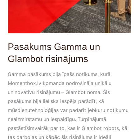
Pasākums Gamma un
Glambot risinājums
Gamma pasākums bija īpašs notikums, kurā
Momentbox.lv komanda nodrošināja unikālu
uninovatīvu risinājumu – Glambot noma. Šis
pasākums bija lieliska iespēja parādīt, kā
mūsdienutehnoloģijas var padarīt jebkuru notikumu
neaizmirstamu un iespaidīgu. Turpinājumā
pastāstīsimvairāk par to, kas ir Glambot robots, kā
tas darbojas un kāpēc šis risinājums ir ideāli