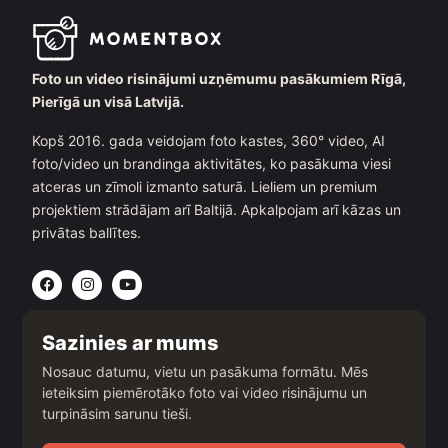
Foto un video risinājumi uzņēmumu pasākumiem Rīgā,
Pierīgā un visā Latvijā.
Kopš 2016. gada veidojam foto kastes, 360° video, AI
foto/video un brandinga aktivitātes, ko pasākuma viesi
atceras un zīmoli izmanto saturā. Lieliem un premium
projektiem strādājam arī Baltijā. Apkalpojam arī kāzas un
privātas ballītes.
F
I
Y
a
n
o
c
s
u
e
t
t
b
a
u
Sazinies ar mums
o
g
b
o
r
e
Nosauc datumu, vietu un pasākuma formātu. Mēs
k
a
ieteiksim piemērotāko foto vai video risinājumu un
m
turpināsim sarunu tieši.