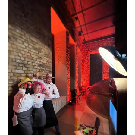
Korporatīvo
pasākumu
foto
kaste:
Neaizmirstamu
atmiņu
radītājs