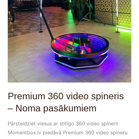
Premium 360 video spineris
– Noma pasākumiem
Pārsteidziet viesus ar stilīgo 360 video spineri!
Momentbox.lv piedāvā Premium 360 video spineru