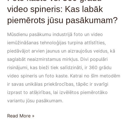
video spineris: Kas labāk
jūsu
pasākumam?
piemērots jūsu pasākumam?
Mūsdienu pasākumu industrijā foto un video
iemūžināšanas tehnoloģijas turpina attīstīties,
piedāvājot arvien jaunus un aizraujošus veidus, kā
saglabāt neaizmirstamus mirkļus. Divi populāri
risinājumi, kas bieži tiek salīdzināti, ir 360 grādu
video spineris un foto kaste. Katrai no šīm metodēm
ir savas unikālas priekšrocības, tāpēc ir svarīgi
izprast to atšķirības, lai izvēlētos piemērotāko
variantu jūsu pasākumam.
Read More »