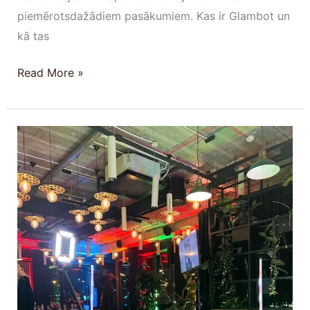
piemērotsdažādiem pasākumiem. Kas ir Glambot un
kā tas
Read More »
Premium
360
video
spineris
–
Noma
pasākumiem