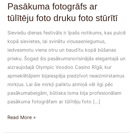
Pasākuma fotogrāfs ar
tūlītēju foto druku foto stūrītī
Sieviešu dienas festivāls ir īpašs notikums, kas pulcē
kopā sievietes, lai svinētu viņusasniegumus,
iedvesmotu viena otru un baudītu kopā būšanas
prieku. Šogad šis pasākumsnorisinājās elegantajā un
aizraujošajā Olympic Voodoo Casino Rīgā, kur
apmeklētājiem bijaiespēja piedzīvot neaizmirstamus
mirkļus. Lai šie mirkļi paliktu atmiņā vēl ilgi pēc
pasākumabeigām, būtiska loma bija profesionālam
pasākuma fotogrāfam ar tūlītēju foto […]
Read More »