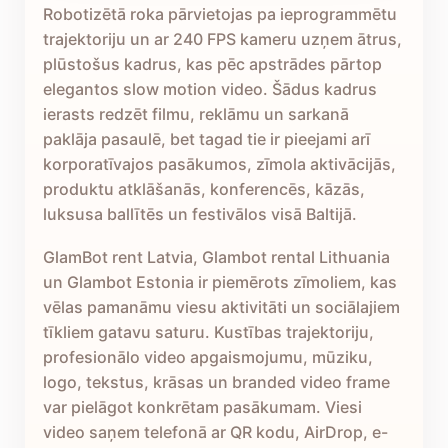
Robotizētā roka pārvietojas pa ieprogrammētu
trajektoriju un ar 240 FPS kameru uzņem ātrus,
plūstošus kadrus, kas pēc apstrādes pārtop
elegantos slow motion video. Šādus kadrus
ierasts redzēt filmu, reklāmu un sarkanā
paklāja pasaulē, bet tagad tie ir pieejami arī
korporatīvajos pasākumos, zīmola aktivācijās,
produktu atklāšanās, konferencēs, kāzās,
luksusa ballītēs un festivālos visā Baltijā.
GlamBot rent Latvia, Glambot rental Lithuania
un Glambot Estonia ir piemērots zīmoliem, kas
vēlas pamanāmu viesu aktivitāti un sociālajiem
tīkliem gatavu saturu. Kustības trajektoriju,
profesionālo video apgaismojumu, mūziku,
logo, tekstus, krāsas un branded video frame
var pielāgot konkrētam pasākumam. Viesi
video saņem telefonā ar QR kodu, AirDrop, e-