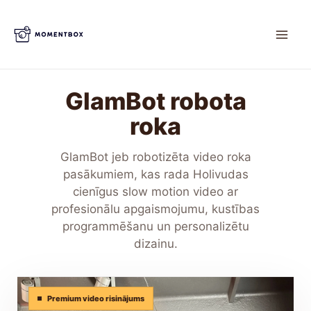
Skip
to
content
GlamBot robota
roka
GlamBot jeb robotizēta video roka
pasākumiem, kas rada Holivudas
cienīgus slow motion video ar
profesionālu apgaismojumu, kustības
programmēšanu un personalizētu
dizainu.
Premium video risinājums