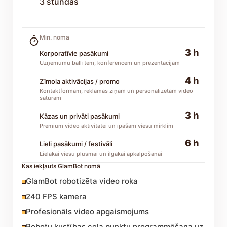
3 stundas
Min. noma
3 h
Korporatīvie pasākumi
Uzņēmumu ballītēm, konferencēm un prezentācijām
4 h
Zīmola aktivācijas / promo
Kontaktformām, reklāmas ziņām un personalizētam video
saturam
3 h
Kāzas un privāti pasākumi
Premium video aktivitātei un īpašam viesu mirklim
6 h
Lieli pasākumi / festivāli
Lielākai viesu plūsmai un ilgākai apkalpošanai
Kas iekļauts GlamBot nomā
GlamBot robotizēta video roka
240 FPS kamera
Profesionāls video apgaismojums
Robotu kustības ceļa punktu programmēšana uz