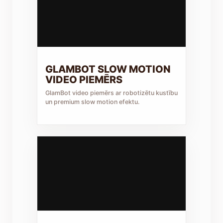
GLAMBOT SLOW MOTION
VIDEO PIEMĒRS
GlamBot video piemērs ar robotizētu kustību
un premium slow motion efektu.