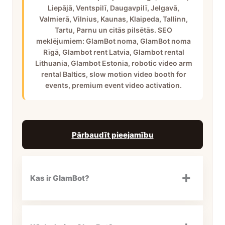
Liepājā, Ventspilī, Daugavpilī, Jelgavā,
Valmierā, Vilnius, Kaunas, Klaipeda, Tallinn,
Tartu, Parnu un citās pilsētās. SEO
meklējumiem: GlamBot noma, GlamBot noma
Rīgā, Glambot rent Latvia, Glambot rental
Lithuania, Glambot Estonia, robotic video arm
rental Baltics, slow motion video booth for
events, premium event video activation.
Pārbaudīt pieejamību
Kas ir GlamBot?