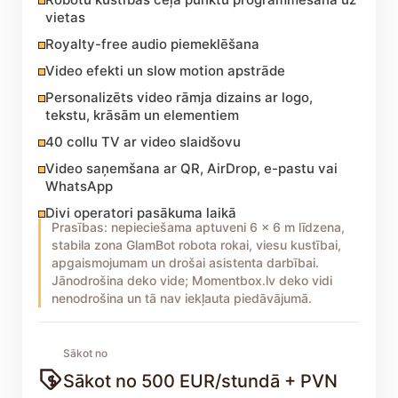
vietas
Royalty-free audio piemeklēšana
Video efekti un slow motion apstrāde
Personalizēts video rāmja dizains ar logo,
tekstu, krāsām un elementiem
40 collu TV ar video slaidšovu
Video saņemšana ar QR, AirDrop, e-pastu vai
WhatsApp
Divi operatori pasākuma laikā
Prasības: nepieciešama aptuveni 6 x 6 m līdzena,
stabila zona GlamBot robota rokai, viesu kustībai,
apgaismojumam un drošai asistenta darbībai.
Jānodrošina deko vide; Momentbox.lv deko vidi
nenodrošina un tā nav iekļauta piedāvājumā.
Sākot no
Sākot no 500 EUR/stundā + PVN