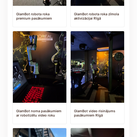
GlamBot robota roka
GlamBot robota roka zīmola
premium pasākumiem
aktivizācijai Rīgā
GlamBot noma pasākumiem
GlamBot video risinājums
ar robotizētu video roku
pasākumiem Rīgā