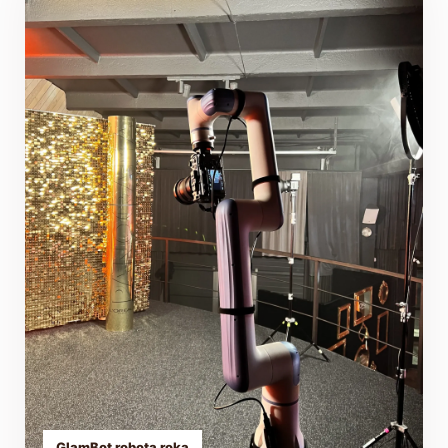
GlamBot robota roka