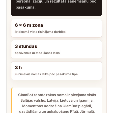
personalizāciju un rezultāta saņemšanu pēc
pasākuma.
6 x 6 m zona
ieteicamā vieta risinājuma darbībai
3 stundas
aptuvenais uzstādīšanas laiks
3 h
minimālais nomas laiks pēc pasākuma tipa
GlamBot robota rokas noma ir pieejama visās
Baltijas valstīs: Latvijā, Lietuvā un Igaunijā.
Momentbox nodrošina GlamBot piegādi,
uzstādīšanu un apkalpošanu Rīgā, Jūrmalā,