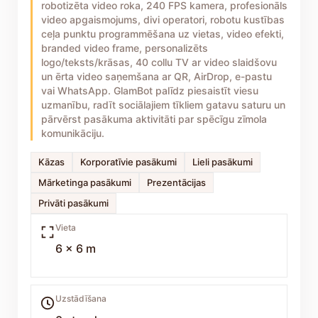
robotizēta video roka, 240 FPS kamera, profesionāls
video apgaismojums, divi operatori, robotu kustības
ceļa punktu programmēšana uz vietas, video efekti,
branded video frame, personalizēts
logo/teksts/krāsas, 40 collu TV ar video slaidšovu
un ērta video saņemšana ar QR, AirDrop, e-pastu
vai WhatsApp. GlamBot palīdz piesaistīt viesu
uzmanību, radīt sociālajiem tīkliem gatavu saturu un
pārvērst pasākuma aktivitāti par spēcīgu zīmola
komunikāciju.
Kāzas
Korporatīvie pasākumi
Lieli pasākumi
Mārketinga pasākumi
Prezentācijas
Privāti pasākumi
Vieta
6 x 6 m
Uzstādīšana