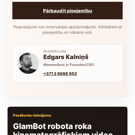
Pārbaudīt pieejamību
Pieprasījums nav rezervācijas apstiprinājums. Atbildēsim ar
pieejamību un nākamo soli.
REZERVĀCIJĀM
Edgars Kalniņš
Momentbox.lv Founder/CEO
+371 2 6666 952
Pasākuma risinājums
GlamBot robota roka
kinematogrāfiskiem video