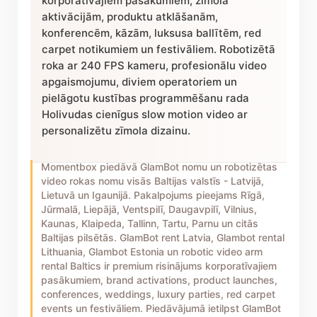
korporatīvajiem pasākumiem, zīmola
aktivācijām, produktu atklāšanām,
konferencēm, kāzām, luksusa ballītēm, red
carpet notikumiem un festivāliem. Robotizētā
roka ar 240 FPS kameru, profesionālu video
apgaismojumu, diviem operatoriem un
pielāgotu kustības programmēšanu rada
Holivudas cienīgus slow motion video ar
personalizētu zīmola dizainu.
Momentbox piedāvā GlamBot nomu un robotizētas
video rokas nomu visās Baltijas valstīs - Latvijā,
Lietuvā un Igaunijā. Pakalpojums pieejams Rīgā,
Jūrmalā, Liepājā, Ventspilī, Daugavpilī, Vilnius,
Kaunas, Klaipeda, Tallinn, Tartu, Parnu un citās
Baltijas pilsētās. GlamBot rent Latvia, Glambot rental
Lithuania, Glambot Estonia un robotic video arm
rental Baltics ir premium risinājums korporatīvajiem
pasākumiem, brand activations, product launches,
conferences, weddings, luxury parties, red carpet
events un festivāliem. Piedāvājumā ietilpst GlamBot