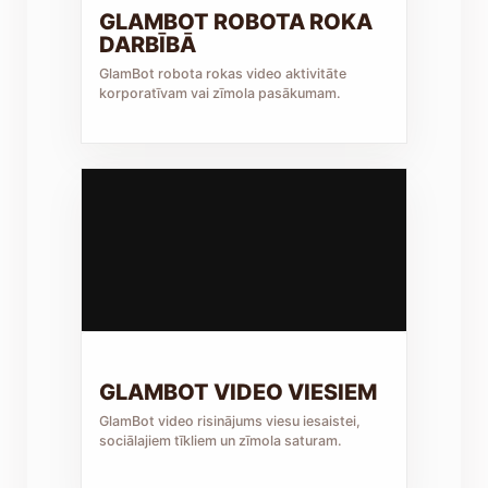
GLAMBOT ROBOTA ROKA
DARBĪBĀ
GlamBot robota rokas video aktivitāte
korporatīvam vai zīmola pasākumam.
GLAMBOT VIDEO VIESIEM
GlamBot video risinājums viesu iesaistei,
sociālajiem tīkliem un zīmola saturam.