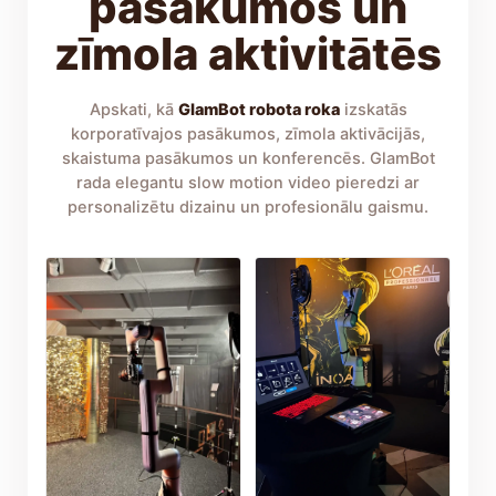
pasākumos un
zīmola aktivitātēs
Apskati, kā
GlamBot robota roka
izskatās
korporatīvajos pasākumos, zīmola aktivācijās,
skaistuma pasākumos un konferencēs. GlamBot
rada elegantu slow motion video pieredzi ar
personalizētu dizainu un profesionālu gaismu.