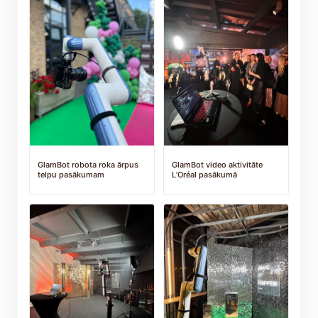
GlamBot robota roka ārpus
GlamBot video aktivitāte
telpu pasākumam
L’Oréal pasākumā