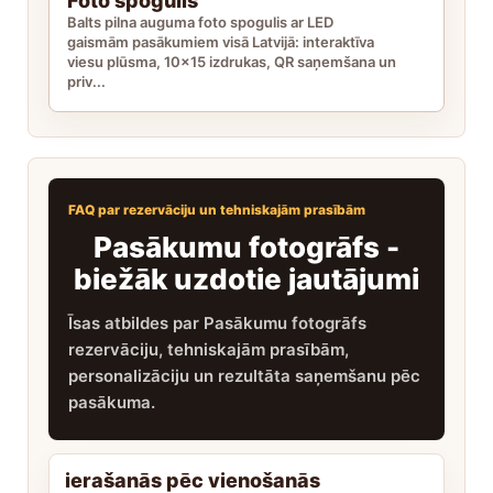
Foto spogulis
Balts pilna auguma foto spogulis ar LED
gaismām pasākumiem visā Latvijā: interaktīva
viesu plūsma, 10x15 izdrukas, QR saņemšana un
priv...
FAQ par rezervāciju un tehniskajām prasībām
Pasākumu fotogrāfs -
biežāk uzdotie jautājumi
Īsas atbildes par Pasākumu fotogrāfs
rezervāciju, tehniskajām prasībām,
personalizāciju un rezultāta saņemšanu pēc
pasākuma.
ierašanās pēc vienošanās