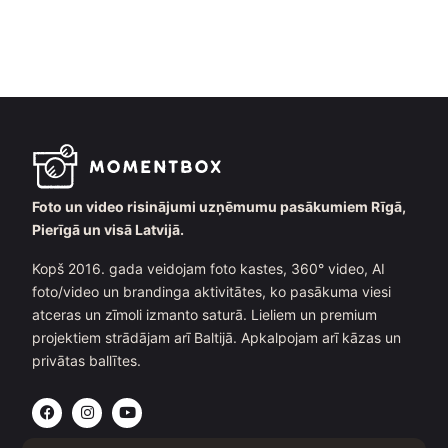
Foto un video risinājumi uzņēmumu pasākumiem Rīgā,
Pierīgā un visā Latvijā.
Kopš 2016. gada veidojam foto kastes, 360° video, AI
foto/video un brandinga aktivitātes, ko pasākuma viesi
atceras un zīmoli izmanto saturā. Lieliem un premium
projektiem strādājam arī Baltijā. Apkalpojam arī kāzas un
privātas ballītes.
F
I
Y
a
n
o
c
s
u