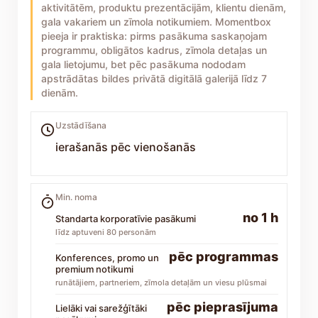
aktivitātēm, produktu prezentācijām, klientu dienām,
gala vakariem un zīmola notikumiem. Momentbox
pieeja ir praktiska: pirms pasākuma saskaņojam
programmu, obligātos kadrus, zīmola detaļas un
gala lietojumu, bet pēc pasākuma nododam
apstrādātas bildes privātā digitālā galerijā līdz 7
dienām.
Uzstādīšana
ierašanās pēc vienošanās
Min. noma
no 1 h
Standarta korporatīvie pasākumi
līdz aptuveni 80 personām
pēc programmas
Konferences, promo un
premium notikumi
runātājiem, partneriem, zīmola detaļām un viesu plūsmai
pēc pieprasījuma
Lielāki vai sarežģītāki