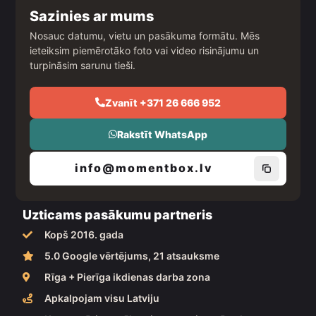
e
t
t
b
a
u
Sazinies ar mums
o
g
b
o
r
e
Nosauc datumu, vietu un pasākuma formātu. Mēs
k
a
ieteiksim piemērotāko foto vai video risinājumu un
m
turpināsim sarunu tieši.
Zvanīt +371 26 666 952
Rakstīt WhatsApp
info@momentbox.lv
Uzticams pasākumu partneris
Kopš 2016. gada
5.0 Google vērtējums, 21 atsauksme
Rīga + Pierīga ikdienas darba zona
Apkalpojam visu Latviju