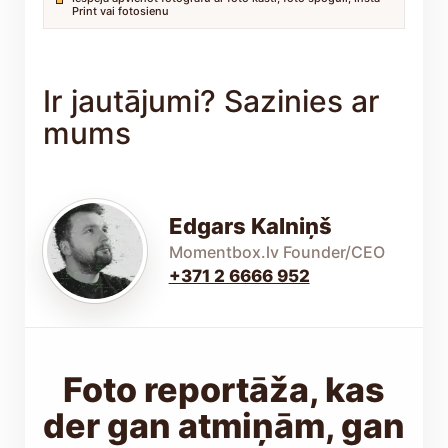
Print vai fotosienu
Ir jautājumi? Sazinies ar
mums
Edgars Kalniņš
Momentbox.lv Founder/CEO
+371 2 6666 952
Foto reportāža, kas
der gan atmiņām, gan