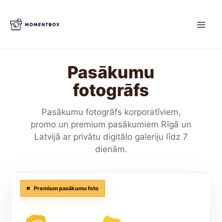
Skip
to
content
Pasākumu
fotogrāfs
Pasākumu fotogrāfs korporatīviem,
promo un premium pasākumiem Rīgā un
Latvijā ar privātu digitālo galeriju līdz 7
dienām.
Premium pasākumu foto