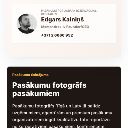
PASĀKUMU FOTOGRĀFA REZERVĀCIJAS
KONTAKTS
Edgars Kalniņš
Momentbox.lv Founder/CEO
+371 2 6666 952
Pasākuma risinājums
Pasākumu fotogrāfs
pasākumiem
Pasākumu fotogrāfs Rīgā un Latvijā palīdz
uzņēmumiem, aģentūrām un premium pasākumu
organizatoriem iegūt kvalitatīvu foto reportāžu
no korporatīviem pasākumiem, konferencēm,