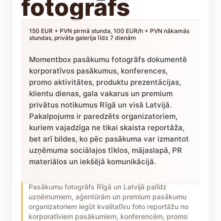
fotogrāfs
150 EUR + PVN pirmā stunda, 100 EUR/h + PVN nākamās
stundas, privāta galerija līdz 7 dienām
Momentbox pasākumu fotogrāfs dokumentē
korporatīvos pasākumus, konferences,
promo aktivitātes, produktu prezentācijas,
klientu dienas, gala vakarus un premium
privātus notikumus Rīgā un visā Latvijā.
Pakalpojums ir paredzēts organizatoriem,
kuriem vajadzīga ne tikai skaista reportāža,
bet arī bildes, ko pēc pasākuma var izmantot
uzņēmuma sociālajos tīklos, mājaslapā, PR
materiālos un iekšējā komunikācijā.
Pasākumu fotogrāfs Rīgā un Latvijā palīdz
uzņēmumiem, aģentūrām un premium pasākumu
organizatoriem iegūt kvalitatīvu foto reportāžu no
korporatīviem pasākumiem, konferencēm, promo