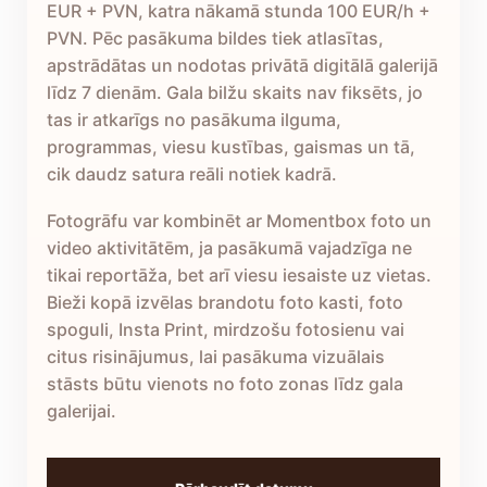
EUR + PVN, katra nākamā stunda 100 EUR/h +
PVN. Pēc pasākuma bildes tiek atlasītas,
apstrādātas un nodotas privātā digitālā galerijā
līdz 7 dienām. Gala bilžu skaits nav fiksēts, jo
tas ir atkarīgs no pasākuma ilguma,
programmas, viesu kustības, gaismas un tā,
cik daudz satura reāli notiek kadrā.
Fotogrāfu var kombinēt ar Momentbox foto un
video aktivitātēm, ja pasākumā vajadzīga ne
tikai reportāža, bet arī viesu iesaiste uz vietas.
Bieži kopā izvēlas brandotu foto kasti, foto
spoguli, Insta Print, mirdzošu fotosienu vai
citus risinājumus, lai pasākuma vizuālais
stāsts būtu vienots no foto zonas līdz gala
galerijai.