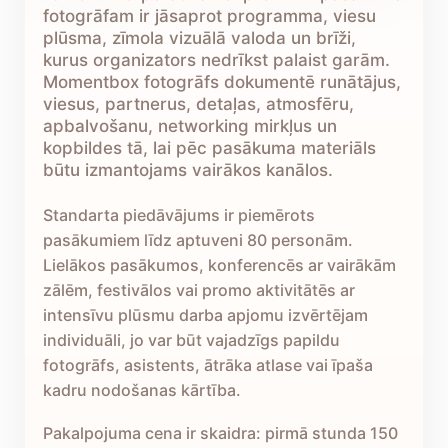
fotogrāfam ir jāsaprot programma, viesu
plūsma, zīmola vizuālā valoda un brīži,
kurus organizators nedrīkst palaist garām.
Momentbox fotogrāfs dokumentē runātājus,
viesus, partnerus, detaļas, atmosfēru,
apbalvošanu, networking mirkļus un
kopbildes tā, lai pēc pasākuma materiāls
būtu izmantojams vairākos kanālos.
Standarta piedāvājums ir piemērots
pasākumiem līdz aptuveni 80 personām.
Lielākos pasākumos, konferencēs ar vairākām
zālēm, festivālos vai promo aktivitātēs ar
intensīvu plūsmu darba apjomu izvērtējam
individuāli, jo var būt vajadzīgs papildu
fotogrāfs, asistents, ātrāka atlase vai īpaša
kadru nodošanas kārtība.
Pakalpojuma cena ir skaidra: pirmā stunda 150