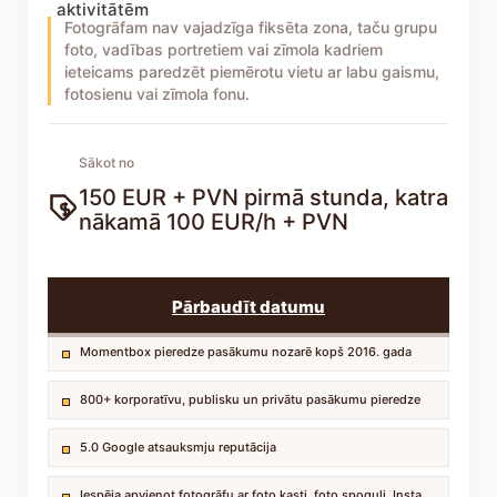
aktivitātēm
Fotogrāfam nav vajadzīga fiksēta zona, taču grupu
foto, vadības portretiem vai zīmola kadriem
ieteicams paredzēt piemērotu vietu ar labu gaismu,
fotosienu vai zīmola fonu.
Sākot no
150 EUR + PVN pirmā stunda, katra
nākamā 100 EUR/h + PVN
Pārbaudīt datumu
Momentbox pieredze pasākumu nozarē kopš 2016. gada
800+ korporatīvu, publisku un privātu pasākumu pieredze
5.0 Google atsauksmju reputācija
Iespēja apvienot fotogrāfu ar foto kasti, foto spoguli, Insta