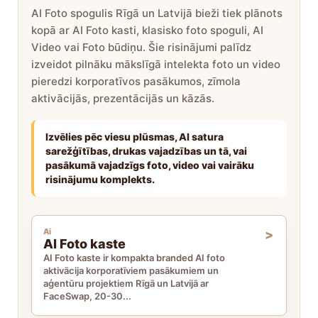
AI Foto spogulis Rīgā un Latvijā bieži tiek plānots
kopā ar AI Foto kasti, klasisko foto spoguli, AI
Video vai Foto būdiņu. Šie risinājumi palīdz
izveidot pilnāku mākslīgā intelekta foto un video
pieredzi korporatīvos pasākumos, zīmola
aktivācijās, prezentācijās un kāzās.
Izvēlies pēc viesu plūsmas, AI satura
sarežģītības, drukas vajadzības un tā, vai
pasākumā vajadzīgs foto, video vai vairāku
risinājumu komplekts.
Ai
AI Foto kaste
AI Foto kaste ir kompakta branded AI foto
aktivācija korporatīviem pasākumiem un
aģentūru projektiem Rīgā un Latvijā ar
FaceSwap, 20-30...