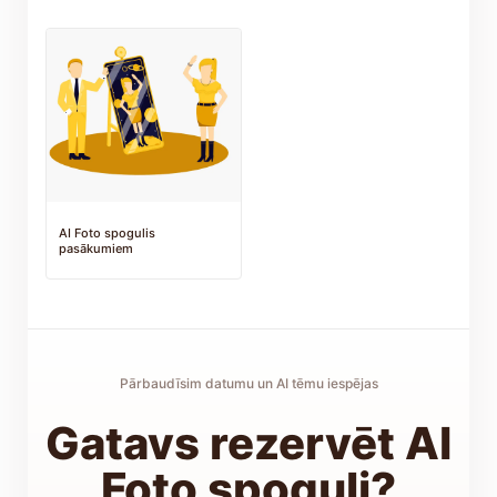
AI Foto spogulis
pasākumiem
Pārbaudīsim datumu un AI tēmu iespējas
Gatavs rezervēt AI
Foto spoguli?