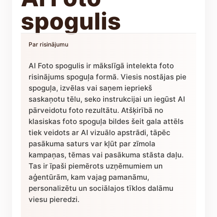
spogulis
Par risinājumu
AI Foto spogulis ir mākslīgā intelekta foto
risinājums spoguļa formā. Viesis nostājas pie
spoguļa, izvēlas vai saņem iepriekš
saskaņotu tēlu, seko instrukcijai un iegūst AI
pārveidotu foto rezultātu. Atšķirībā no
klasiskas foto spoguļa bildes šeit gala attēls
tiek veidots ar AI vizuālo apstrādi, tāpēc
pasākuma saturs var kļūt par zīmola
kampaņas, tēmas vai pasākuma stāsta daļu.
Tas ir īpaši piemērots uzņēmumiem un
aģentūrām, kam vajag pamanāmu,
personalizētu un sociālajos tīklos dalāmu
viesu pieredzi.