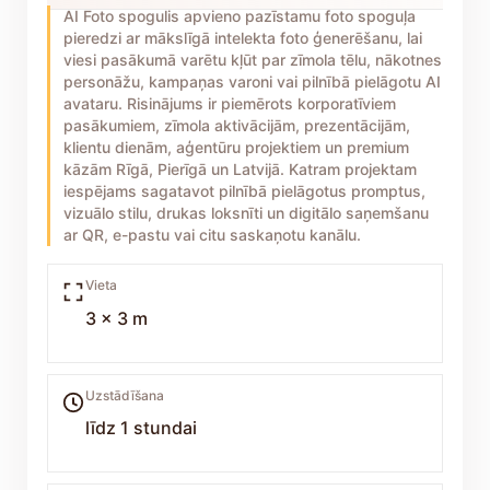
AI Foto spogulis apvieno pazīstamu foto spoguļa
pieredzi ar mākslīgā intelekta foto ģenerēšanu, lai
viesi pasākumā varētu kļūt par zīmola tēlu, nākotnes
personāžu, kampaņas varoni vai pilnībā pielāgotu AI
avataru. Risinājums ir piemērots korporatīviem
pasākumiem, zīmola aktivācijām, prezentācijām,
klientu dienām, aģentūru projektiem un premium
kāzām Rīgā, Pierīgā un Latvijā. Katram projektam
iespējams sagatavot pilnībā pielāgotus promptus,
vizuālo stilu, drukas loksnīti un digitālo saņemšanu
ar QR, e-pastu vai citu saskaņotu kanālu.
Vieta
3 x 3 m
Uzstādīšana
līdz 1 stundai