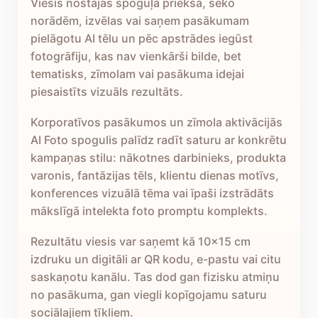
Viesis nostājas spoguļa priekšā, seko
norādēm, izvēlas vai saņem pasākumam
pielāgotu AI tēlu un pēc apstrādes iegūst
fotogrāfiju, kas nav vienkārši bilde, bet
tematisks, zīmolam vai pasākuma idejai
piesaistīts vizuāls rezultāts.
Korporatīvos pasākumos un zīmola aktivācijās
AI Foto spogulis palīdz radīt saturu ar konkrētu
kampaņas stilu: nākotnes darbinieks, produkta
varonis, fantāzijas tēls, klientu dienas motīvs,
konferences vizuālā tēma vai īpaši izstrādāts
mākslīgā intelekta foto promptu komplekts.
Rezultātu viesis var saņemt kā 10x15 cm
izdruku un digitāli ar QR kodu, e-pastu vai citu
saskaņotu kanālu. Tas dod gan fizisku atmiņu
no pasākuma, gan viegli kopīgojamu saturu
sociālajiem tīkliem.