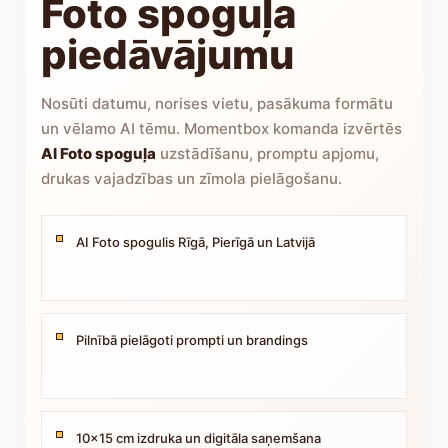
Foto spoguļa
piedāvājumu
Nosūti datumu, norises vietu, pasākuma formātu
un vēlamo AI tēmu. Momentbox komanda izvērtēs
AI Foto spoguļa
uzstādīšanu, promptu apjomu,
drukas vajadzības un zīmola pielāgošanu.
AI Foto spogulis Rīgā, Pierīgā un Latvijā
Pilnībā pielāgoti prompti un brandings
10x15 cm izdruka un digitāla saņemšana