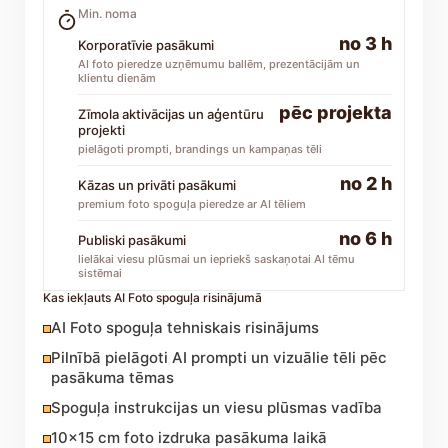
Min. noma
no 3 h
Korporatīvie pasākumi
AI foto pieredze uzņēmumu ballēm, prezentācijām un
klientu dienām
pēc projekta
Zīmola aktivācijas un aģentūru
projekti
pielāgoti prompti, brandings un kampaņas tēli
no 2 h
Kāzas un privāti pasākumi
premium foto spoguļa pieredze ar AI tēliem
no 6 h
Publiski pasākumi
lielākai viesu plūsmai un iepriekš saskaņotai AI tēmu
sistēmai
Kas iekļauts AI Foto spoguļa risinājumā
AI Foto spoguļa tehniskais risinājums
Pilnībā pielāgoti AI prompti un vizuālie tēli pēc
pasākuma tēmas
Spoguļa instrukcijas un viesu plūsmas vadība
10x15 cm foto izdruka pasākuma laikā