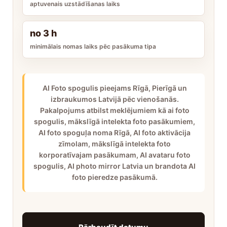
aptuvenais uzstādīšanas laiks
no 3 h
minimālais nomas laiks pēc pasākuma tipa
AI Foto spogulis pieejams Rīgā, Pierīgā un
izbraukumos Latvijā pēc vienošanās.
Pakalpojums atbilst meklējumiem kā ai foto
spogulis, mākslīgā intelekta foto pasākumiem,
AI foto spoguļa noma Rīgā, AI foto aktivācija
zīmolam, mākslīgā intelekta foto
korporatīvajam pasākumam, AI avataru foto
spogulis, AI photo mirror Latvia un brandota AI
foto pieredze pasākumā.