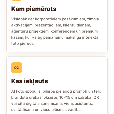
Kam piemērots
Vislabāk der korporatīviem pasākumiem, zīmola
aktivācijām, prezentācijām, klientu dienām,
aģentūru projektiem, konferencēm un premium
kāzām, kur vajag pamanāmu mākslīgā intelekta
foto pieredzi.
02
Kas iekļauts
AI Foto spogulis, pilnībā pielāgoti prompti un tēli,
brandota drukas loksnīte, 10x15 cm izdruka, QR
vai cita digitāla saņemšana, viens asistents,
uzstādīšana un viesu plūsmas vadība.