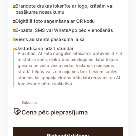
Brandota drukas loksnīte ar logo, krāsām vai
pasākuma nosaukumu
Digitālā foto saņemšana ar QR kodu
E-pasts, SMS vai WhatsApp pēc vienošanās
Viens asistents pasākuma laikā
Uzstādīšana līdz 1 stundai
Prasības: AI Foto spogulim ieteicama aptuveni 3 x 3
m stabila zona, elektrības pieslēgums, laba telpas
gaisma un vieta viesu rindai. Vislabāk risinājums
strādā telpās vai zem nojumes bez tiešiem saules
stariem, lai spoguļa ekrāns būtu labi redzams un AI
foto ievade būtu kvalitatīva.
Sākot no
Cena pēc pieprasījuma
Pārbaudīt datumu