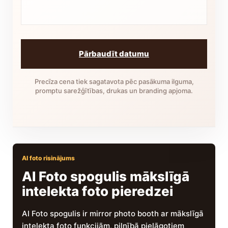
Pārbaudīt datumu
Precīza cena tiek sagatavota pēc pasākuma ilguma,
promptu sarežģītības, drukas un branding apjoma.
AI foto risinājums
AI Foto spogulis mākslīgā
intelekta foto pieredzei
AI Foto spogulis ir mirror photo booth ar mākslīgā
intelekta foto funkcijām, pilnībā pielāgotiem