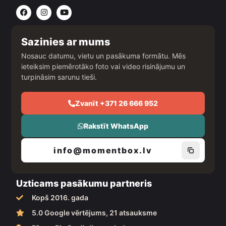
F
I
Y
a
n
o
c
s
u
e
t
t
b
a
u
Sazinies ar mums
o
g
b
o
r
e
Nosauc datumu, vietu un pasākuma formātu. Mēs
k
a
ieteiksim piemērotāko foto vai video risinājumu un
m
turpināsim sarunu tieši.
Zvanīt +371 26 666 952
Rakstīt WhatsApp
info@momentbox.lv
Uzticams pasākumu partneris
Kopš 2016. gada
5.0 Google vērtējums, 21 atsauksme