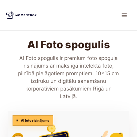
Skip
to
content
AI Foto spogulis
AI Foto spogulis ir premium foto spoguļa
risinājums ar mākslīgā intelekta foto,
pilnībā pielāgotiem promptiem, 10x15 cm
izdruku un digitālu saņemšanu
korporatīviem pasākumiem Rīgā un
Latvijā.
AI foto risinājums