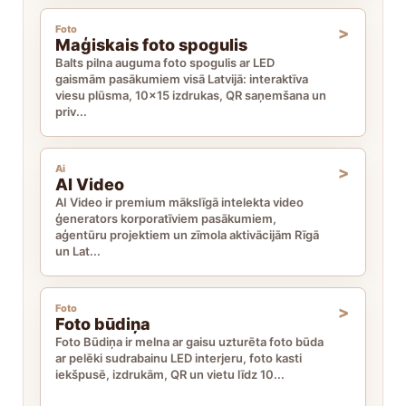
Foto
Maģiskais foto spogulis
Balts pilna auguma foto spogulis ar LED
gaismām pasākumiem visā Latvijā: interaktīva
viesu plūsma, 10x15 izdrukas, QR saņemšana un
priv...
Ai
AI Video
AI Video ir premium mākslīgā intelekta video
ģenerators korporatīviem pasākumiem,
aģentūru projektiem un zīmola aktivācijām Rīgā
un Lat...
Foto
Foto būdiņa
Foto Būdiņa ir melna ar gaisu uzturēta foto būda
ar pelēki sudrabainu LED interjeru, foto kasti
iekšpusē, izdrukām, QR un vietu līdz 10...