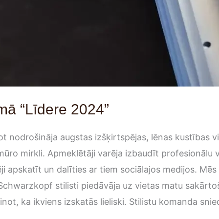
mā “Līdere 2024”
nodrošināja augstas izšķirtspējas, lēnas kustības v
ūro mirkli. Apmeklētāji varēja izbaudīt profesionālu 
ēji apskatīt un dalīties ar tiem sociālajos medijos. Mē
hwarzkopf stilisti piedāvāja uz vietas matu sakārtoš
ot, ka ikviens izskatās lieliski. Stilistu komanda sn