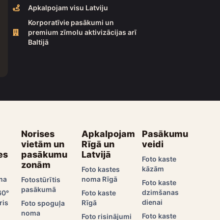
Apkalpojam visu Latviju
Korporatīvie pasākumi un
premium zīmolu aktivizācijas arī
Baltijā
Norises
Apkalpojam
Pasākumu
vietām un
Rīgā un
veidi
es
pasākumu
Latvijā
Foto kaste
zonām
kāzām
Foto kastes
ma
noma Rīgā
Fotostūrītis
Foto kaste
pasākumā
dzimšanas
60°
Foto kaste
dienai
ris
Rīgā
Foto spoguļa
noma
Foto kaste
Foto risinājumi