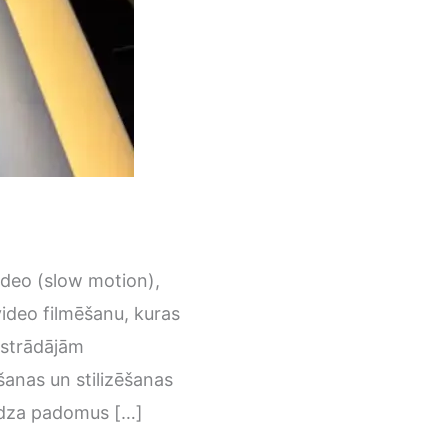
ideo (slow motion),
video filmēšanu, kuras
s strādājām
anas un stilizēšanas
iedza padomus […]