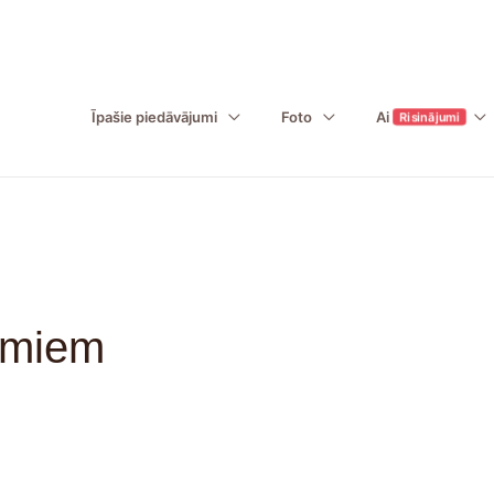
Īpašie piedāvājumi
Foto
Ai
Risinājumi
umiem