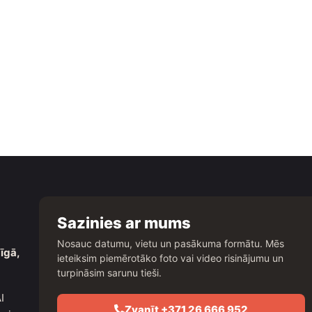
Sazinies ar mums
Nosauc datumu, vietu un pasākuma formātu. Mēs
īgā,
ieteiksim piemērotāko foto vai video risinājumu un
turpināsim sarunu tieši.
I
Zvanīt +371 26 666 952