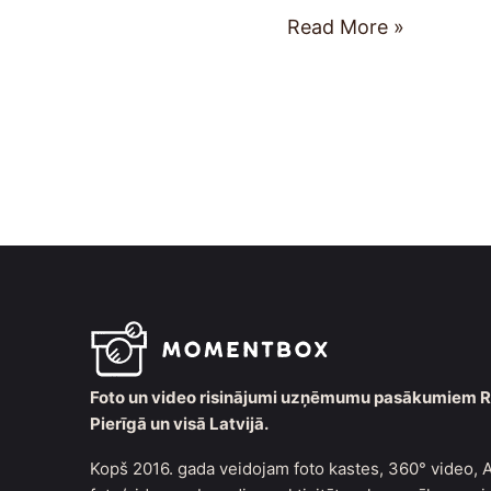
Read More »
Foto un video risinājumi uzņēmumu pasākumiem R
Pierīgā un visā Latvijā.
Kopš 2016. gada veidojam foto kastes, 360° video, A