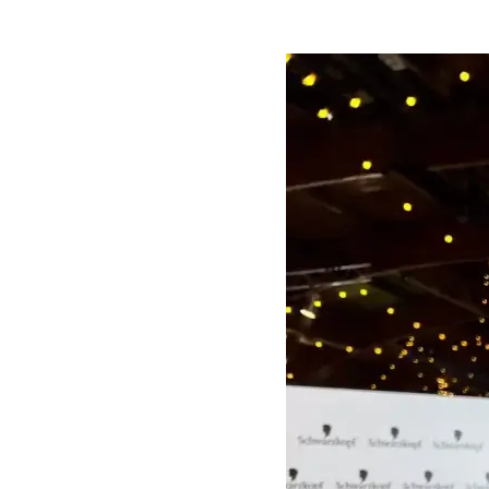
GlamBot
forumā
“Līdere
2024”