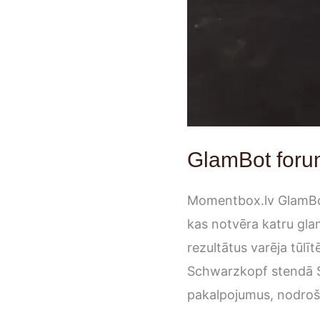
GlamBot foru
Momentbox.lv GlamBot 
kas notvēra katru glam
rezultātus varēja tūlīt
Schwarzkopf stendā Sc
pakalpojumus, nodrošin