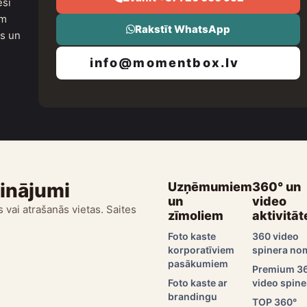
esi
um
Rakstīt WhatsApp
as un
info@momentbox.lv
sinājumi
Uzņēmumiem
360° un
un
video
 vai atrašanās vietas. Saites
zīmoliem
aktivitāt
Foto kaste
360 video
korporatīviem
spinera no
pasākumiem
Premium 3
Foto kaste ar
video spine
brandingu
TOP 360°