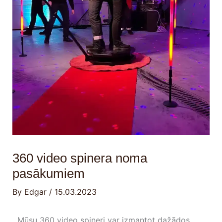
360 video spinera noma
pasākumiem
By
Edgar
/
15.03.2023
Mūsu 360 video spineri var izmantot dažādos