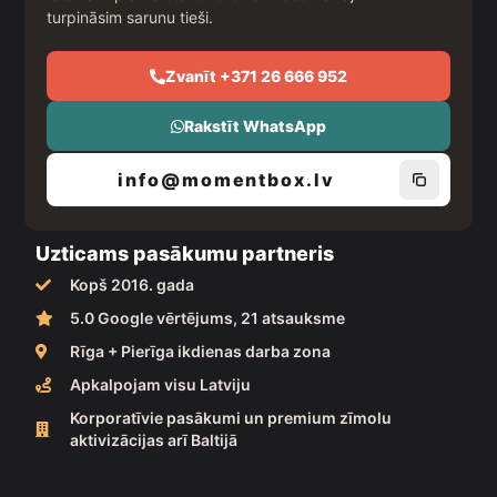
turpināsim sarunu tieši.
Zvanīt +371 26 666 952
Rakstīt WhatsApp
info@momentbox.lv
Uzticams pasākumu partneris
Kopš 2016. gada
5.0 Google vērtējums, 21 atsauksme
Rīga + Pierīga ikdienas darba zona
Apkalpojam visu Latviju
Korporatīvie pasākumi un premium zīmolu
aktivizācijas arī Baltijā