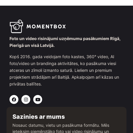
Foto un video risinājumi uzņēmumu pasākumiem Rīgā,
Pierīgā un visā Latvijā.
Kopš 2016. gada veidojam foto kastes, 360° video, AI
foto/video un brandinga aktivitātes, ko pasākuma viesi
atceras un zīmoli izmanto saturā. Lieliem un premium
projektiem strādājam arī Baltijā. Apkalpojam arī kāzas un
privātas ballītes.
F
I
Y
a
n
o
c
s
u
e
t
t
b
a
u
Sazinies ar mums
o
g
b
o
r
e
Nosauc datumu, vietu un pasākuma formātu. Mēs
k
a
ieteiksim piemērotāko foto vai video risinājumu un
m