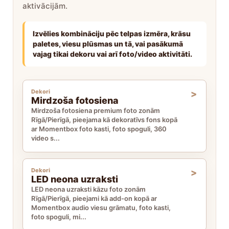
aktivācijām.
Izvēlies kombināciju pēc telpas izmēra, krāsu
paletes, viesu plūsmas un tā, vai pasākumā
vajag tikai dekoru vai arī foto/video aktivitāti.
Dekori
Mirdzoša fotosiena
Mirdzoša fotosiena premium foto zonām
Rīgā/Pierīgā, pieejama kā dekoratīvs fons kopā
ar Momentbox foto kasti, foto spoguli, 360
video s...
Dekori
LED neona uzraksti
LED neona uzraksti kāzu foto zonām
Rīgā/Pierīgā, pieejami kā add-on kopā ar
Momentbox audio viesu grāmatu, foto kasti,
foto spoguli, mi...