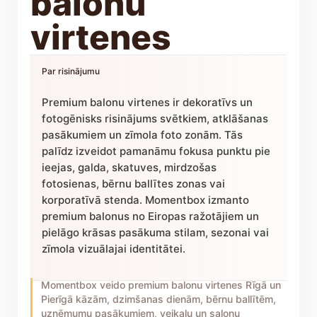
balonu
virtenes
Par risinājumu
Premium balonu virtenes ir dekoratīvs un
fotogēnisks risinājums svētkiem, atklāšanas
pasākumiem un zīmola foto zonām. Tās
palīdz izveidot pamanāmu fokusa punktu pie
ieejas, galda, skatuves, mirdzošas
fotosienas, bērnu ballītes zonas vai
korporatīvā stenda. Momentbox izmanto
premium balonus no Eiropas ražotājiem un
pielāgo krāsas pasākuma stilam, sezonai vai
zīmola vizuālajai identitātei.
Momentbox veido premium balonu virtenes Rīgā un
Pierīgā kāzām, dzimšanas dienām, bērnu ballītēm,
uzņēmumu pasākumiem, veikalu un salonu