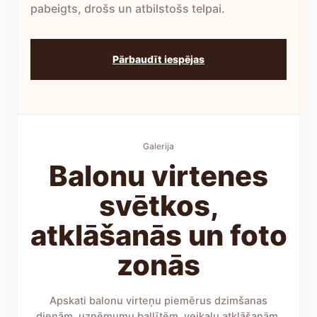
pabeigts, drošs un atbilstošs telpai.
Pārbaudīt iespējas
Galerija
Balonu virtenes
svētkos,
atklāšanās un foto
zonās
Apskati balonu virteņu piemērus dzimšanas
dienām, uzņēmumu ballītēm, veikalu atklāšanām,