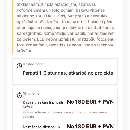
atklāšanām, zīmola aktivācijām, skatuves
noformējumam un foto zonām. Balonu virtenes
sākas no 180 EUR + PVN, bet precīza cena tiek
aprēķināta pēc izmēra, toņu paletes, balonu tipiem,
stiprinājuma risinājuma, piekļuves un uzstādīšanas
sarežģītības. Kompozīciju var papildināt ar ziediem,
zaļumiem, LED neona uzrakstu, mirdzošu fotosienu,
foto zonas fonu, tematisku dekoru, logo vai zīmola
krāsām.
Uzstādīšana
Parasti 1-3 stundas, atkarībā no projekta
Min. noma
No 180 EUR + PVN
Kāzas un skaisti privāti
svētki
Balonu virtenes fotosienai, ceremonijas zonai vai svētku
galdam
No 180 EUR + PVN
Dzimšanas dienas un