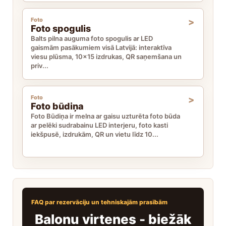
Foto
Foto spogulis
Balts pilna auguma foto spogulis ar LED
gaismām pasākumiem visā Latvijā: interaktīva
viesu plūsma, 10x15 izdrukas, QR saņemšana un
priv...
Foto
Foto būdiņa
Foto Būdiņa ir melna ar gaisu uzturēta foto būda
ar pelēki sudrabainu LED interjeru, foto kasti
iekšpusē, izdrukām, QR un vietu līdz 10...
FAQ par rezervāciju un tehniskajām prasībām
Balonu virtenes - biežāk