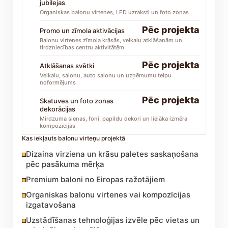
jubilejas
Organiskas balonu virtenes, LED uzraksti un foto zonas
Pēc projekta
Promo un zīmola aktivācijas
Balonu virtenes zīmola krāsās, veikalu atklāšanām un
tirdzniecības centru aktivitātēm
Pēc projekta
Atklāšanas svētki
Veikalu, salonu, auto salonu un uzņēmumu telpu
noformējums
Pēc projekta
Skatuves un foto zonas
dekorācijas
Mirdzuma sienas, foni, papildu dekori un lielāka izmēra
kompozīcijas
Kas iekļauts balonu virteņu projektā
Dizaina virziena un krāsu paletes saskaņošana
pēc pasākuma mērķa
Premium baloni no Eiropas ražotājiem
Organiskas balonu virtenes vai kompozīcijas
izgatavošana
Uzstādīšanas tehnoloģijas izvēle pēc vietas un