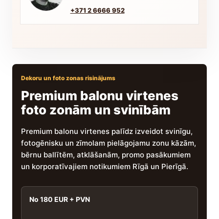
+371 2 6666 952
Dekoru un foto zonas risinājums
Premium balonu virtenes
foto zonām un svinībām
Premium balonu virtenes palīdz izveidot svinīgu,
fotogēnisku un zīmolam pielāgojamu zonu kāzām,
bērnu ballītēm, atklāšanām, promo pasākumiem
un korporatīvajiem notikumiem Rīgā un Pierīgā.
No 180 EUR + PVN