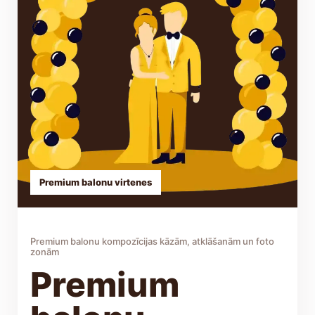
Premium balonu virtenes
Premium balonu kompozīcijas kāzām, atklāšanām un foto
zonām
Premium