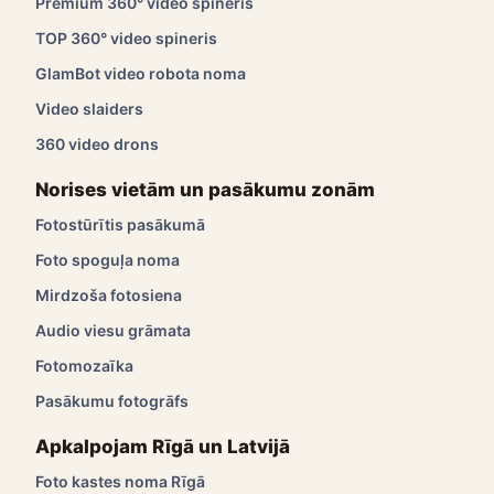
Premium 360° video spineris
TOP 360° video spineris
GlamBot video robota noma
Video slaiders
360 video drons
Norises vietām un pasākumu zonām
Fotostūrītis pasākumā
Foto spoguļa noma
Mirdzoša fotosiena
Audio viesu grāmata
Fotomozaīka
Pasākumu fotogrāfs
Apkalpojam Rīgā un Latvijā
Foto kastes noma Rīgā