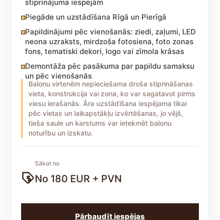
stiprinājuma iespējām
Piegāde un uzstādīšana Rīgā un Pierīgā
Papildinājumi pēc vienošanās: ziedi, zaļumi, LED
neona uzraksts, mirdzoša fotosiena, foto zonas
fons, tematiski dekori, logo vai zīmola krāsas
Demontāža pēc pasākuma par papildu samaksu
un pēc vienošanās
Balonu virtenēm nepieciešama droša stiprināšanas
vieta, konstrukcija vai zona, ko var sagatavot pirms
viesu ierašanās. Āra uzstādīšana iespējama tikai
pēc vietas un laikapstākļu izvērtēšanas, jo vējš,
tieša saule un karstums var ietekmēt balonu
noturību un izskatu.
Sākot no
No 180 EUR + PVN
Pārbaudīt iespējas