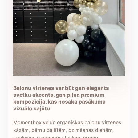
Balonu virtenes var būt gan elegants
svētku akcents, gan pilna premium
kompozīcija, kas nosaka pasākuma
vizuālo sajūtu.
Momentbox veido organiskas balonu virtenes
kāzām, bērnu ballītēm, dzimšanas dienām,
jubilejām, uzņēmumu ballēm, promo