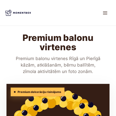
Skip
to
content
Premium balonu
virtenes
Premium balonu virtenes Rīgā un Pierīgā
kāzām, atklāšanām, bērnu ballītēm,
zīmola aktivitātēm un foto zonām.
Premium dekorāciju risinājums