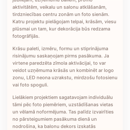
aktivitātēm, veikalu un salonu atklāšanām,
tirdzniecības centru zonām un foto sienām.
Katru projektu pielāgojam telpai, krāsām, viesu
plūsmai un tam, kur dekorācija būs redzama
fotogrāfijās.
Krāsu paleti, izmēru, formu un stiprinājuma
risinājumu saskaņojam pirms pasākuma. Ja
virtene paredzēta zīmola aktivācijai, to var
veidot uzņēmuma krāsās un kombinēt ar logo
zonu, LED neona uzrakstu, mirdzošu fotosienu
vai foto spoguli.
Lielākiem projektiem sagatavojam individuālu
tāmi pēc foto piemēriem, uzstādīšanas vietas
un vēlamā noformējuma. Tas palīdz izvairīties
no pārsteigumiem pasākuma dienā un
nodrošina, ka balonu dekors izskatās