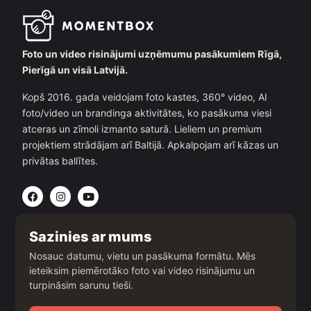
Foto un video risinājumi uzņēmumu pasākumiem Rīgā,
Pierīgā un visā Latvijā.
Kopš 2016. gada veidojam foto kastes, 360° video, AI
foto/video un brandinga aktivitātes, ko pasākuma viesi
atceras un zīmoli izmanto saturā. Lieliem un premium
projektiem strādājam arī Baltijā. Apkalpojam arī kāzas un
privātas ballītes.
F
I
Y
a
n
o
c
s
u
e
t
t
b
a
u
Sazinies ar mums
o
g
b
o
r
e
Nosauc datumu, vietu un pasākuma formātu. Mēs
k
a
ieteiksim piemērotāko foto vai video risinājumu un
m
turpināsim sarunu tieši.