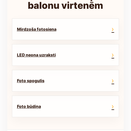
balonu virtenēm
›
Mirdzoša fotosiena
›
LED neona uzraksti
›
Foto spogulis
›
Foto būdiņa