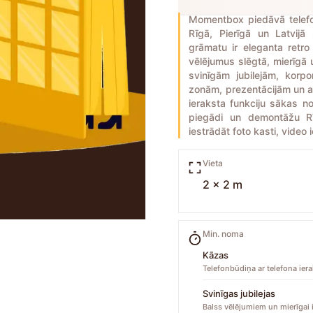
Momentbox piedāvā tele
Rīgā, Pierīgā un Latvijā
grāmatu ir eleganta retro t
vēlējumus slēgtā, mierīgā
svinīgām jubilejām, korp
zonām, prezentācijām un a
ieraksta funkciju sākas 
piegādi un demontāžu Rīg
iestrādāt foto kasti, video
Vieta
2 x 2 m
Min. noma
Kāzas
Telefonbūdiņa ar telefona ier
Svinīgas jubilejas
Balss vēlējumiem un mierīgai i