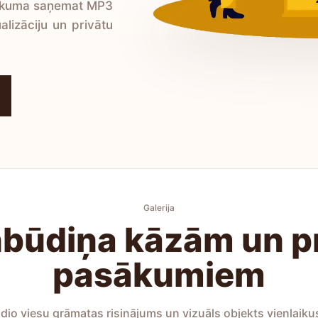
sākuma saņemat MP3
alizāciju un privātu
Galerija
nbūdiņa kāzām un 
pasākumiem
dio viesu grāmatas risinājums un vizuāls objekts vienlaiku