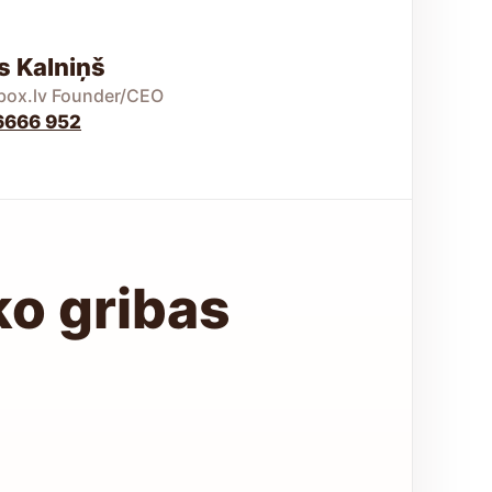
s Kalniņš
ox.lv Founder/CEO
6666 952
ko gribas