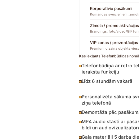
Korporatīvie pasākumi
Komandas sveicieniem, zīmo
Zīmola / promo aktivācija
Brandings, foto/video/GIF fun
VIP zonas / prezentācijas
Premium dizaina objekts viesu
Kas iekļauts Telefonbūdiņas nom
Telefonbūdiņa ar retro te
ieraksta funkciju
Līdz 6 stundām vakarā
Personalizēta sākuma sv
ziņa telefonā
Demontāža pēc pasākum
MP4 audio stāsti ar pas
bildi un audiovizualizator
Gala materiāli 5 darba di