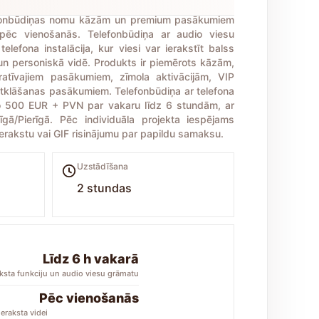
fonbūdiņas nomu kāzām un premium pasākumiem
 pēc vienošanās. Telefonbūdiņa ar audio viesu
elefona instalācija, kur viesi var ierakstīt balss
 un personiskā vidē. Produkts ir piemērots kāzām,
oratīvajiem pasākumiem, zīmola aktivācijām, VIP
tklāšanas pasākumiem. Telefonbūdiņa ar telefona
no 500 EUR + PVN par vakaru līdz 6 stundām, ar
ā/Pierīgā. Pēc individuāla projekta iespējams
 ierakstu vai GIF risinājumu par papildu samaksu.
Uzstādīšana
2 stundas
Līdz 6 h vakarā
aksta funkciju un audio viesu grāmatu
Pēc vienošanās
eraksta videi