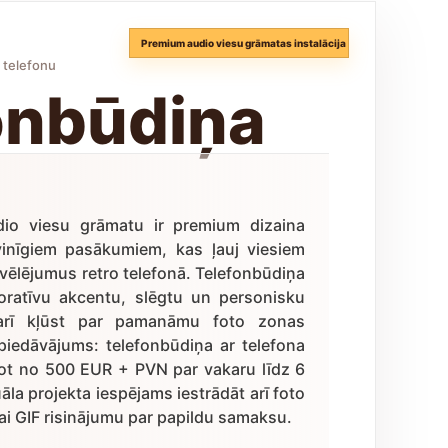
Premium audio viesu grāmatas instalācija
 telefonu
onbūdiņa
dio viesu grāmatu ir premium dizaina
inīgiem pasākumiem, kas ļauj viesiem
s vēlējumus retro telefonā. Telefonbūdiņa
oratīvu akcentu, slēgtu un personisku
 arī kļūst par pamanāmu foto zonas
piedāvājums: telefonbūdiņa ar telefona
kot no 500 EUR + PVN par vakaru līdz 6
la projekta iespējams iestrādāt arī foto
vai GIF risinājumu par papildu samaksu.