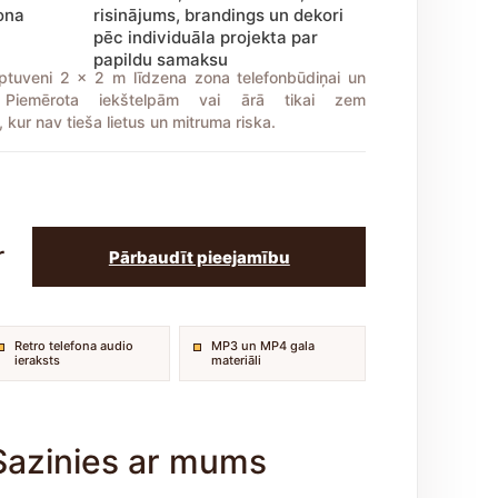
ona
risinājums, brandings un dekori
pēc individuāla projekta par
papildu samaksu
ptuveni 2 x 2 m līdzena zona telefonbūdiņai un
. Piemērota iekštelpām vai ārā tikai zem
kur nav tieša lietus un mitruma riska.
r
Pārbaudīt pieejamību
Retro telefona audio
MP3 un MP4 gala
ieraksts
materiāli
 Sazinies ar mums