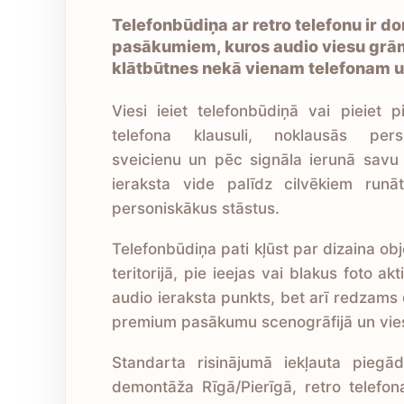
Telefonbūdiņa ar retro telefonu ir d
pasākumiem, kuros audio viesu grām
klātbūtnes nekā vienam telefonam u
Viesi ieiet telefonbūdiņā vai pieiet p
telefona klausuli, noklausās per
sveicienu un pēc signāla ierunā savu
ieraksta vide palīdz cilvēkiem runā
personiskākus stāstus.
Telefonbūdiņa pati kļūst par dizaina ob
teritorijā, pie ieejas vai blakus foto akt
audio ieraksta punkts, bet arī redzams
premium pasākumu scenogrāfijā un viesu
Standarta risinājumā iekļauta piegā
demontāža Rīgā/Pierīgā, retro telefon