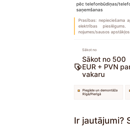
pēc telefonbūdiņas/telef
saņemšanas
Prasības: nepieciešama a
elektrības pieslēgums
nojumes/sausos apstākļos, 
Sākot no
Sākot no 500
EUR + PVN pa
vakaru
Piegāde un demontāža
Rīgā/Pierīgā
Ir jautājumi?