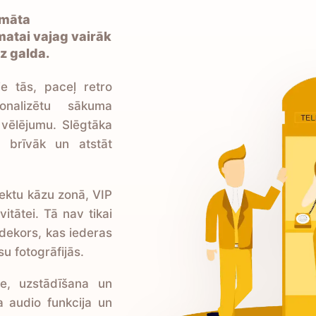
omāta
atai vajag vairāk
z galda.
ie tās, paceļ retro
sonalizētu sākuma
 vēlējumu. Slēgtāka
t brīvāk un atstāt
jektu kāzu zonā, VIP
ivitātei. Tā nav tikai
 dekors, kas iederas
 fotogrāfijās.
de, uzstādīšana un
a audio funkcija un