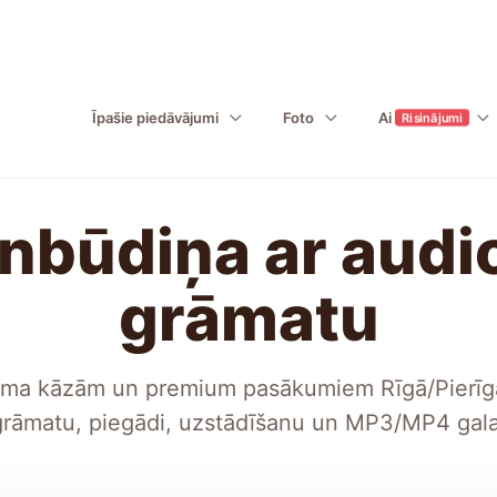
Īpašie piedāvājumi
Foto
Ai
Risinājumi
nbūdiņa ar audi
grāmatu
ma kāzām un premium pasākumiem Rīgā/Pierīgā 
grāmatu, piegādi, uzstādīšanu un MP3/MP4 gala