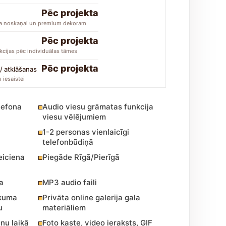
Pēc projekta
la noskaņai un premium dekoram
Pēc projekta
s
kcijas pēc individuālas tāmes
Pēc projekta
 / atklāšanas
 iesaistei
ā
lefona
Audio viesu grāmatas funkcija
viesu vēlējumiem
1-2 personas vienlaicīgi
telefonbūdiņā
eiciena
Piegāde Rīgā/Pierīgā
a
MP3 audio faili
ākuma
Privāta online galerija gala
u
materiāliem
enu laikā
Foto kaste, video ieraksts, GIF