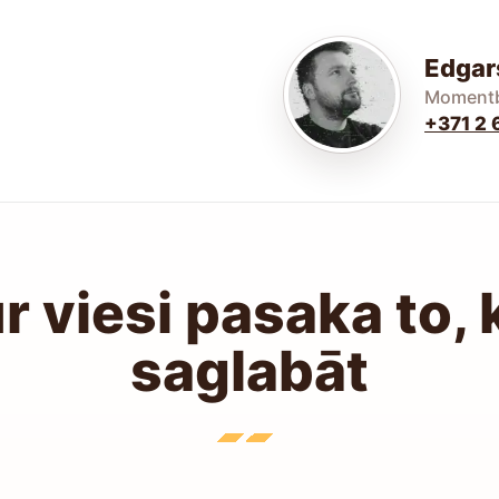
Edgar
Momentb
+371 2 
ur viesi pasaka to, 
saglabāt