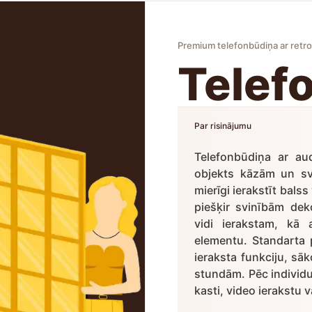
Premium telefonbūdiņa ar retro
Telef
Par risinājumu
Telefonbūdiņa ar au
objekts kāzām un sv
mierīgi ierakstīt bals
piešķir svinībām dek
vidi ierakstam, kā
elementu. Standarta 
ieraksta funkciju, sā
stundām. Pēc individuā
kasti, video ierakstu 