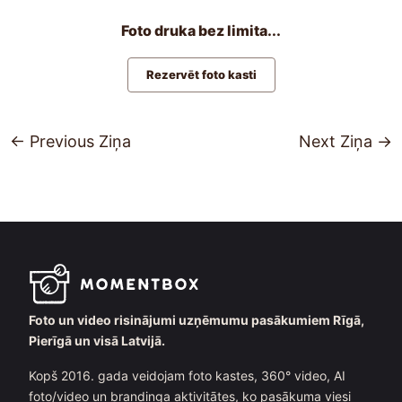
Foto druka bez limita...
Rezervēt foto kasti
←
Previous Ziņa
Next Ziņa
→
Foto un video risinājumi uzņēmumu pasākumiem Rīgā,
Pierīgā un visā Latvijā.
Kopš 2016. gada veidojam foto kastes, 360° video, AI
foto/video un brandinga aktivitātes, ko pasākuma viesi