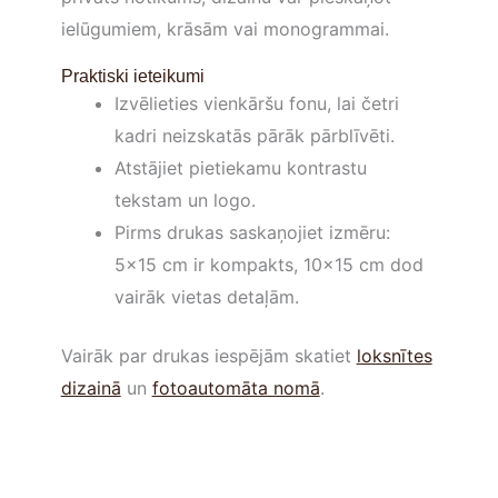
ielūgumiem, krāsām vai monogrammai.
Praktiski ieteikumi
Izvēlieties vienkāršu fonu, lai četri
kadri neizskatās pārāk pārblīvēti.
Atstājiet pietiekamu kontrastu
tekstam un logo.
Pirms drukas saskaņojiet izmēru:
5×15 cm ir kompakts, 10×15 cm dod
vairāk vietas detaļām.
Vairāk par drukas iespējām skatiet
loksnītes
dizainā
un
fotoautomāta nomā
.