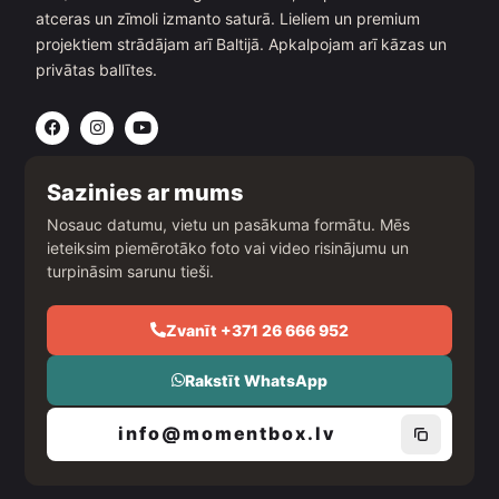
atceras un zīmoli izmanto saturā. Lieliem un premium
projektiem strādājam arī Baltijā. Apkalpojam arī kāzas un
privātas ballītes.
F
I
Y
a
n
o
c
s
u
e
t
t
b
a
u
Sazinies ar mums
o
g
b
o
r
e
Nosauc datumu, vietu un pasākuma formātu. Mēs
k
a
ieteiksim piemērotāko foto vai video risinājumu un
m
turpināsim sarunu tieši.
Zvanīt +371 26 666 952
Rakstīt WhatsApp
info@momentbox.lv