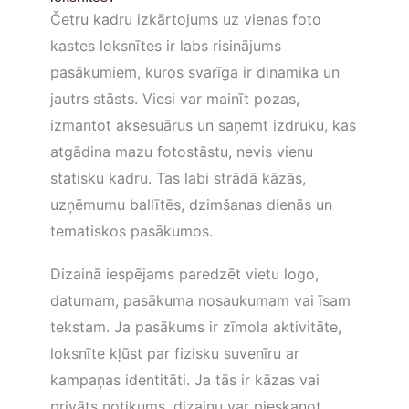
Četru kadru izkārtojums uz vienas foto
kastes loksnītes ir labs risinājums
pasākumiem, kuros svarīga ir dinamika un
jautrs stāsts. Viesi var mainīt pozas,
izmantot aksesuārus un saņemt izdruku, kas
atgādina mazu fotostāstu, nevis vienu
statisku kadru. Tas labi strādā kāzās,
uzņēmumu ballītēs, dzimšanas dienās un
tematiskos pasākumos.
Dizainā iespējams paredzēt vietu logo,
datumam, pasākuma nosaukumam vai īsam
tekstam. Ja pasākums ir zīmola aktivitāte,
loksnīte kļūst par fizisku suvenīru ar
kampaņas identitāti. Ja tās ir kāzas vai
privāts notikums, dizainu var pieskaņot