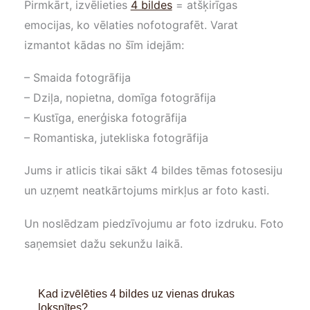
Pirmkārt, izvēlieties
4 bildes
= atšķirīgas
emocijas, ko vēlaties nofotografēt. Varat
izmantot kādas no šīm idejām:
– Smaida fotogrāfija
– Dziļa, nopietna, domīga fotogrāfija
– Kustīga, enerģiska fotogrāfija
– Romantiska, jutekliska fotogrāfija
Jums ir atlicis tikai sākt 4 bildes tēmas fotosesiju
un uzņemt neatkārtojums mirkļus ar foto kasti.
Un noslēdzam piedzīvojumu ar foto izdruku. Foto
saņemsiet dažu sekunžu laikā.
Kad izvēlēties 4 bildes uz vienas drukas
loksnītes?