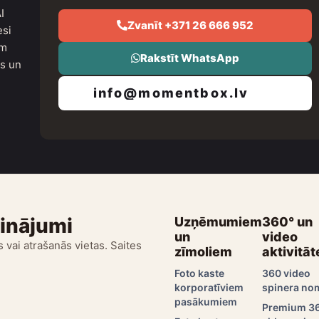
I
Zvanīt +371 26 666 952
esi
um
Rakstīt WhatsApp
as un
info@momentbox.lv
sinājumi
Uzņēmumiem
360° un
un
video
 vai atrašanās vietas. Saites
zīmoliem
aktivitāt
Foto kaste
360 video
korporatīviem
spinera no
pasākumiem
Premium 3