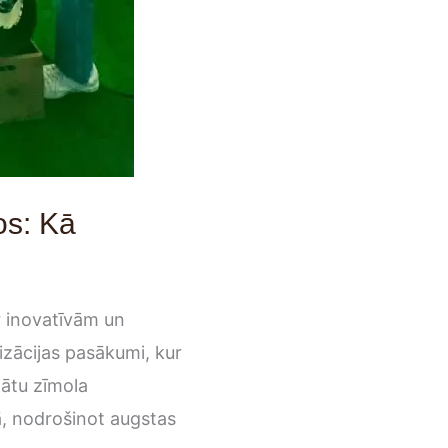
os: Kā
r inovatīvām un
zācijas pasākumi, kur
nātu zīmola
, nodrošinot augstas