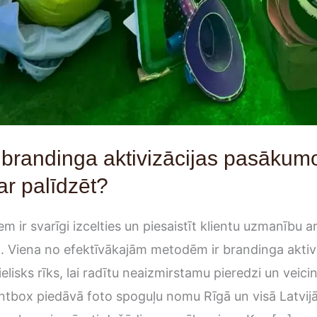
 brandinga aktivizācijas pasākum
r palīdzēt?
ir svarīgi izcelties un piesaistīt klientu uzmanību a
 Viena no efektīvākajām metodēm ir brandinga aktivi
ielisks rīks, lai radītu neaizmirstamu pieredzi un veici
tbox piedāvā foto spoguļu nomu Rīgā un visā Latvijā