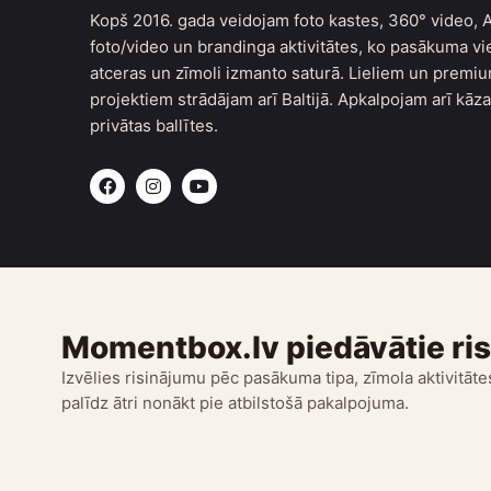
Kopš 2016. gada veidojam foto kastes, 360° video, A
foto/video un brandinga aktivitātes, ko pasākuma vi
atceras un zīmoli izmanto saturā. Lieliem un premi
projektiem strādājam arī Baltijā. Apkalpojam arī kāz
privātas ballītes.
F
I
Y
a
n
o
c
s
u
e
t
t
b
a
u
o
g
b
o
r
e
k
a
m
Momentbox.lv piedāvātie ri
Izvēlies risinājumu pēc pasākuma tipa, zīmola aktivitātes
palīdz ātri nonākt pie atbilstošā pakalpojuma.