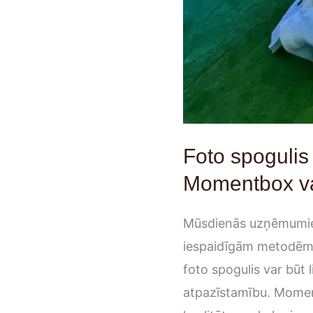
Foto spogulis
Momentbox va
Mūsdienās uzņēmumiem 
iespaidīgām metodēm.
foto spogulis var būt l
atpazīstamību. Momen