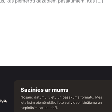
mus, kas piemēroti dažādiem pasākumiem. Kas […]
Sazinies ar mums
Nosauc datumu, vietu un pasākuma formātu. Mēs
īgā,
ieteiksim piemērotāko foto vai video risinājumu un
turpināsim sarunu tieši.