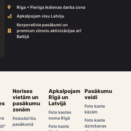
Rīga + Pierīga ikdienas darba zona
Apkalpojam visu Latviju
Korporatīvie pasākumi un
premium zīmolu aktivizācijas arī
Baltijā
Norises
Apkalpojam
Pasākumu
vietām un
Rīgā un
veidi
es
pasākumu
Latvijā
Foto kaste
zonām
kāzām
Foto kastes
ma
noma Rīgā
Fotostūrītis
Foto kaste
pasākumā
dzimšanas
60°
Foto kaste