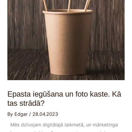
Epasta iegūšana un foto kaste. Kā
tas strādā?
By
Edgar
/
28.04.2023
Mēs dzīvojam digitālajā laikmetā, un mārketinga