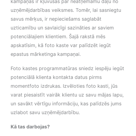
kampaņas ir kļuvušas par neatņemamu daļu no
uzņēmējdarbības veiksmes. Tomēr, lai sasniegtu
savus mērķus, ir nepieciešams saglabāt
uzticamību un savlaicīgi sazināties ar saviem
potenciālajiem klientiem. Šajā rakstā mēs
apskatīsim, kā foto kaste var palīdzēt iegūt
epastus mārketinga kampaņai.
Foto kastes programmatūras sniedz iespēju iegūt
potenciālā klienta kontakta datus pirms
momentfoto izdrukas. Izvēloties foto kasti, jūs
varat piesaistīt vairāk klientu uz savu mājas lapu,
un savākt vērtīgu informāciju, kas palīdzēs jums
uzlabot savu uzņēmējdarbību.
Kā tas darbojas?