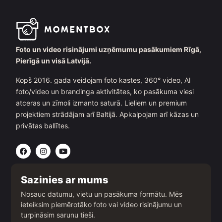
Foto un video risinājumi uzņēmumu pasākumiem Rīgā,
Pierīgā un visā Latvijā.
Kopš 2016. gada veidojam foto kastes, 360° video, AI
foto/video un brandinga aktivitātes, ko pasākuma viesi
atceras un zīmoli izmanto saturā. Lieliem un premium
projektiem strādājam arī Baltijā. Apkalpojam arī kāzas un
privātas ballītes.
F
I
Y
a
n
o
c
s
u
e
t
t
b
a
u
Sazinies ar mums
o
g
b
o
r
e
Nosauc datumu, vietu un pasākuma formātu. Mēs
k
a
ieteiksim piemērotāko foto vai video risinājumu un
m
turpināsim sarunu tieši.