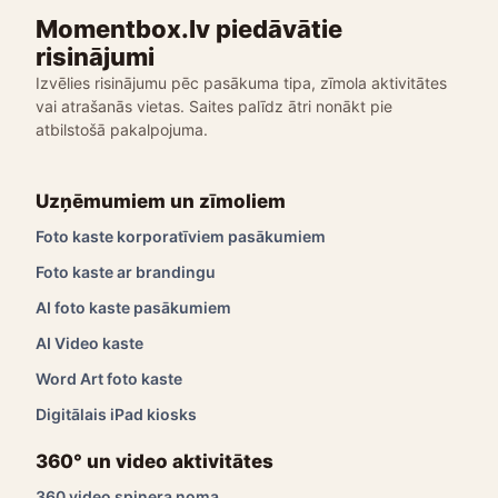
Momentbox.lv piedāvātie
risinājumi
Izvēlies risinājumu pēc pasākuma tipa, zīmola aktivitātes
vai atrašanās vietas. Saites palīdz ātri nonākt pie
atbilstošā pakalpojuma.
Uzņēmumiem un zīmoliem
Foto kaste korporatīviem pasākumiem
Foto kaste ar brandingu
AI foto kaste pasākumiem
AI Video kaste
Word Art foto kaste
Digitālais iPad kiosks
360° un video aktivitātes
360 video spinera noma