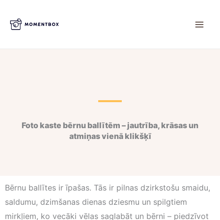
Skip
to
content
Foto kaste bērnu ballītēm – jautrība, krāsas un
atmiņas vienā klikšķī
Bērnu ballītes ir īpašas. Tās ir pilnas dzirkstošu smaidu,
saldumu, dzimšanas dienas dziesmu un spilgtiem
mirkļiem, ko vecāki vēlas saglabāt un bērni – piedzīvot