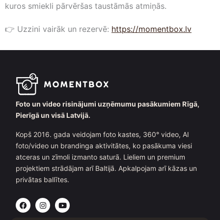
kuros smiekli pārvēršas taustāmās atmiņās.
👉 Uzzini vairāk un rezervē:
https://momentbox.lv
Foto un video risinājumi uzņēmumu pasākumiem Rīgā,
Pierīgā un visā Latvijā.
Kopš 2016. gada veidojam foto kastes, 360° video, AI
foto/video un brandinga aktivitātes, ko pasākuma viesi
atceras un zīmoli izmanto saturā. Lieliem un premium
projektiem strādājam arī Baltijā. Apkalpojam arī kāzas un
privātas ballītes.
F
I
Y
a
n
o
c
s
u