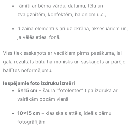
rāmīti ar bērna vārdu, datumu, tēlu un
zvaigznītēm, konfektēm, baloniem u.c.,
dizaina elementus arī uz ekrāna, aksesuāriem un,
ja vēlēsieties, fonā.
Viss tiek saskaņots ar vecākiem pirms pasākuma, lai
gala rezultāts būtu harmonisks un saskaņots ar pārējo
ballītes noformējumu.
Iespējamie foto izdruku izmēri
5×15 cm
– šaura “fotolentes” tipa izdruka ar
vairākām pozām vienā
10×15 cm
– klasiskais attēls, ideāls bērnu
fotogrāfijām