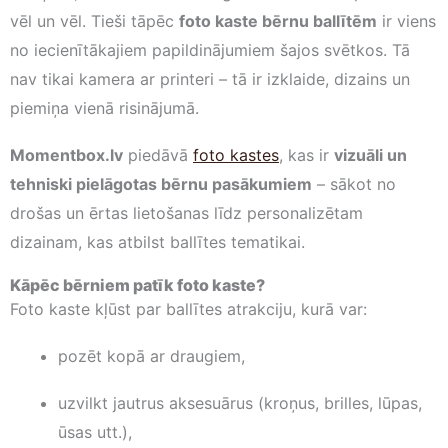
vēl un vēl. Tieši tāpēc
foto kaste bērnu ballītēm
ir viens
no iecienītākajiem papildinājumiem šajos svētkos. Tā
nav tikai kamera ar printeri – tā ir izklaide, dizains un
piemiņa vienā risinājumā.
Momentbox.lv
piedāvā
foto kastes
, kas ir
vizuāli un
tehniski pielāgotas bērnu pasākumiem
– sākot no
drošas un ērtas lietošanas līdz personalizētam
dizainam, kas atbilst ballītes tematikai.
Kāpēc bērniem patīk foto kaste?
Foto kaste kļūst par ballītes atrakciju, kurā var:
pozēt kopā ar draugiem,
uzvilkt jautrus aksesuārus (kroņus, brilles, lūpas,
ūsas utt.),