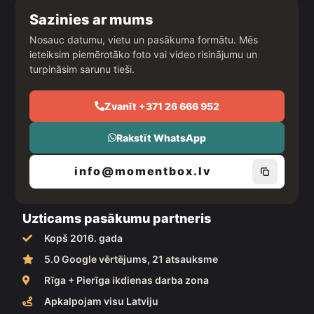
e
t
t
b
a
u
Sazinies ar mums
o
g
b
o
r
e
Nosauc datumu, vietu un pasākuma formātu. Mēs
k
a
ieteiksim piemērotāko foto vai video risinājumu un
m
turpināsim sarunu tieši.
Zvanīt +371 26 666 952
Rakstīt WhatsApp
info@momentbox.lv
Uzticams pasākumu partneris
Kopš 2016. gada
5.0 Google vērtējums, 21 atsauksme
Rīga + Pierīga ikdienas darba zona
Apkalpojam visu Latviju