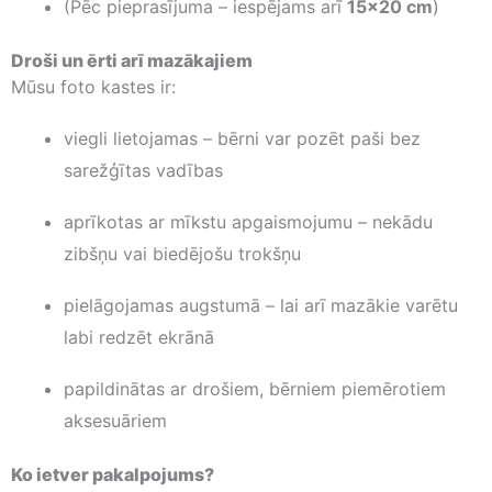
(Pēc pieprasījuma – iespējams arī
15×20 cm
)
Droši un ērti arī mazākajiem
Mūsu foto kastes ir:
viegli lietojamas – bērni var pozēt paši bez
sarežģītas vadības
aprīkotas ar mīkstu apgaismojumu – nekādu
zibšņu vai biedējošu trokšņu
pielāgojamas augstumā – lai arī mazākie varētu
labi redzēt ekrānā
papildinātas ar drošiem, bērniem piemērotiem
aksesuāriem
Ko ietver pakalpojums?