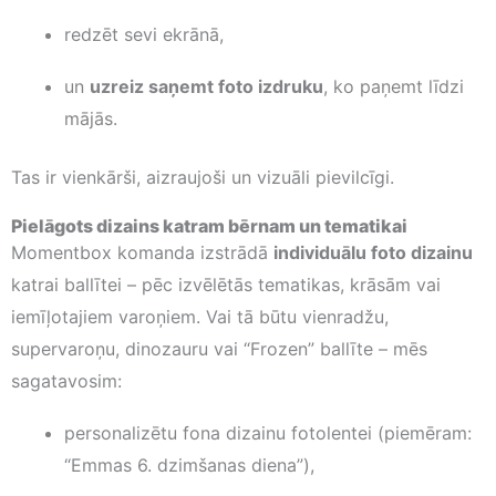
redzēt sevi ekrānā,
un
uzreiz saņemt foto izdruku
, ko paņemt līdzi
mājās.
Tas ir vienkārši, aizraujoši un vizuāli pievilcīgi.
Pielāgots dizains katram bērnam un tematikai
Momentbox komanda izstrādā
individuālu foto dizainu
katrai ballītei – pēc izvēlētās tematikas, krāsām vai
iemīļotajiem varoņiem. Vai tā būtu vienradžu,
supervaroņu, dinozauru vai “Frozen” ballīte – mēs
sagatavosim:
personalizētu fona dizainu fotolentei (piemēram:
“Emmas 6. dzimšanas diena”),