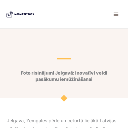
Skip
to
content
Foto risinājumi Jelgavā: Inovatīvi veidi
pasākumu iemūžināšanai
Jelgava, Zemgales pērle un ceturtā lielākā Latvijas