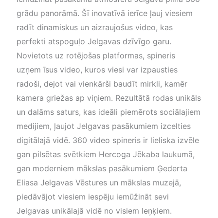
grādu panorāmā. Šī inovatīvā ierīce ļauj viesiem
radīt dinamiskus un aizraujošus video, kas
perfekti atspoguļo Jelgavas dzīvīgo garu.
Novietots uz rotējošas platformas, spineris
uzņem īsus video, kuros viesi var izpausties
radoši, dejot vai vienkārši baudīt mirkli, kamēr
kamera griežas ap viņiem. Rezultātā rodas unikāls
un dalāms saturs, kas ideāli piemērots sociālajiem
medijiem, ļaujot Jelgavas pasākumiem izcelties
digitālajā vidē. 360 video spineris ir lieliska izvēle
gan pilsētas svētkiem Hercoga Jēkaba laukumā,
gan moderniem mākslas pasākumiem Ģederta
Eliasa Jelgavas Vēstures un mākslas muzejā,
piedāvājot viesiem iespēju iemūžināt sevi
Jelgavas unikālajā vidē no visiem leņķiem.