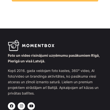
Foto un video risinājumi uzņēmumu pasākumiem Rīgā,
Pierīgā un visā Latvijā.
Kopš 2016. gada veidojam foto kastes, 360° video, AI
foto/video un brandinga aktivitātes, ko pasākuma viesi
atceras un zīmoli izmanto saturā. Lieliem un premium
projektiem strādājam arī Baltijā. Apkalpojam arī kāzas un
privātas ballītes.
F
I
Y
a
n
o