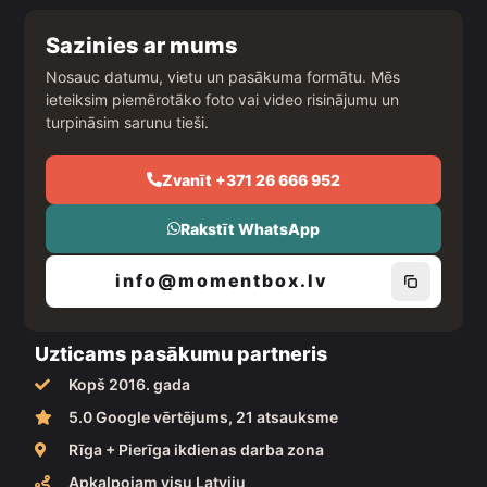
c
s
u
e
t
t
b
a
u
Sazinies ar mums
o
g
b
o
r
e
Nosauc datumu, vietu un pasākuma formātu. Mēs
k
a
ieteiksim piemērotāko foto vai video risinājumu un
m
turpināsim sarunu tieši.
Zvanīt +371 26 666 952
Rakstīt WhatsApp
info@momentbox.lv
Uzticams pasākumu partneris
Kopš 2016. gada
5.0 Google vērtējums, 21 atsauksme
Rīga + Pierīga ikdienas darba zona
Apkalpojam visu Latviju