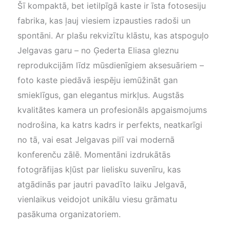
Šī kompaktā, bet ietilpīgā kaste ir īsta fotosesiju
fabrika, kas ļauj viesiem izpausties radoši un
spontāni. Ar plašu rekvizītu klāstu, kas atspoguļo
Jelgavas garu – no Ģederta Eliasa gleznu
reprodukcijām līdz mūsdienīgiem aksesuāriem –
foto kaste piedāvā iespēju iemūžināt gan
smieklīgus, gan elegantus mirkļus. Augstās
kvalitātes kamera un profesionāls apgaismojums
nodrošina, ka katrs kadrs ir perfekts, neatkarīgi
no tā, vai esat Jelgavas pilī vai modernā
konferenču zālē. Momentāni izdrukātās
fotogrāfijas kļūst par lielisku suvenīru, kas
atgādinās par jautri pavadīto laiku Jelgavā,
vienlaikus veidojot unikālu viesu grāmatu
pasākuma organizatoriem.