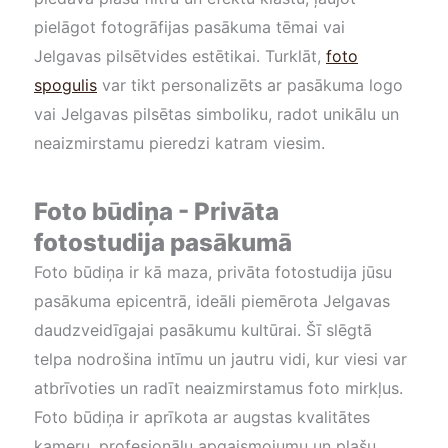
pielāgot fotogrāfijas pasākuma tēmai vai
Jelgavas pilsētvides estētikai. Turklāt,
foto
spogulis
var tikt personalizēts ar pasākuma logo
vai Jelgavas pilsētas simboliku, radot unikālu un
neaizmirstamu pieredzi katram viesim.
Foto būdiņa - Privāta
fotostudija pasākumā
Foto būdiņa ir kā maza, privāta fotostudija jūsu
pasākuma epicentrā, ideāli piemērota Jelgavas
daudzveidīgajai pasākumu kultūrai. Šī slēgtā
telpa nodrošina intīmu un jautru vidi, kur viesi var
atbrīvoties un radīt neaizmirstamus foto mirkļus.
Foto būdiņa ir aprīkota ar augstas kvalitātes
kameru, profesionālu apgaismojumu un plašu