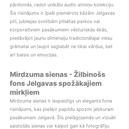
pārdomās, radot unikālu audio atmiņu kolekciju.
Šis risinājums ir īpaši piemērots kāzām Jelgavas
pilī, jubilejas svinībām pilsētas parkos vai
korporatīviem pasākumiem vēsturiskās ēkās,
piedāvājot jaunu dimensiju tradicionālajai viesu
grāmatai un ļaujot saglabāt ne tikai vārdus, bet
arī balsis un emocijas.
Mirdzuma sienas - Žilbinošs
fons Jelgavas spožākajiem
mirkļiem
Mirdzuma sienas ir iespaidīgs un elegants fona
risinājums, kas piešķir papildu spozmi jebkuram
pasākumam Jelgavā. Šīs pielāgojamās un vizuāli
saistošās sienas var kalpot gan kā fotogrāfiju