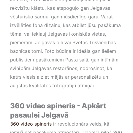
rekvizītu klāstu, kas atspoguļo gan Jelgavas
vēsturisko šarmu, gan mūsdienīgo garu. Varat
izvēlēties fona dizainu, kas atbilst jūsu pasākuma
tēmai vai iekļauj Jelgavas ikoniskās vietas,
piemēram, Jelgavas pili vai Svētās Trīsvienības
baznīcas torni. Foto būdiņa ir ideāla gan lieliem
publiskiem pasākumiem Pasta salā, gan intīmām
svinībām Jelgavas restorānos, nodrošinot, ka
katrs viesis aiziet mājās ar personalizētu un
augstas kvalitātes fotogrāfiju atmiņai.
360 video spineris - Apkārt
pasaulei Jelgavā
360 video spineris
ir revolucionārs veids, kā
iemūžināt pasākuma atmosfēru Jelgavā pilnā 360