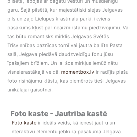
pilsēta, lepojas ar bagātu vēsturi un mūsdienīgu
garu. Šajā pilsētā, kur majestātiski slejas Jelgavas
pils un zaļo Lielupes krastmalu parki, ikviens
pasākums kļūst par neaizmirstamu piedzīvojumu. Vai
tas būtu romantisks mirklis Jelgavas Svētās
Trīsvienības baznīcas tornī vai jautra ballīte Pasta
salā, Jelgava piedāvā daudzveidīgu fonu jūsu
īpašajiem brīžiem. Un lai šos mirkļus iemūžinātu
visneierastākajā veidā,
momentbox.lv
ir radījis plašu
foto risinājumu klāstu, kas piemērots tieši Jelgavas
unikālajai gaisotnei.
Foto kaste - Jautrība kastē
Foto kaste
ir ideāls veids, kā ienest jautru un
interaktīvu elementu jebkurā pasākumā Jelgavā.