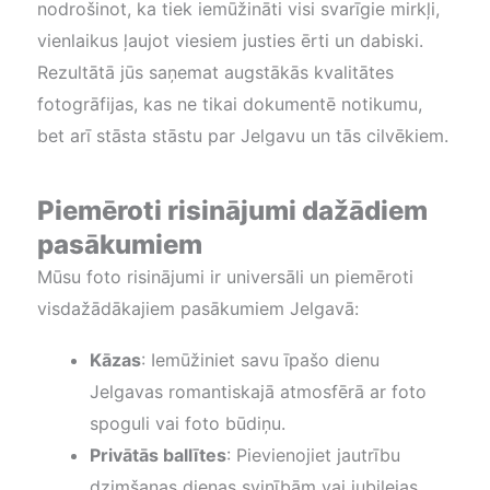
nodrošinot, ka tiek iemūžināti visi svarīgie mirkļi,
vienlaikus ļaujot viesiem justies ērti un dabiski.
Rezultātā jūs saņemat augstākās kvalitātes
fotogrāfijas, kas ne tikai dokumentē notikumu,
bet arī stāsta stāstu par Jelgavu un tās cilvēkiem.
Piemēroti risinājumi dažādiem
pasākumiem
Mūsu foto risinājumi ir universāli un piemēroti
visdažādākajiem pasākumiem Jelgavā:
Kāzas
: Iemūžiniet savu īpašo dienu
Jelgavas romantiskajā atmosfērā ar foto
spoguli vai foto būdiņu.
Privātās ballītes
: Pievienojiet jautrību
dzimšanas dienas svinībām vai jubilejas