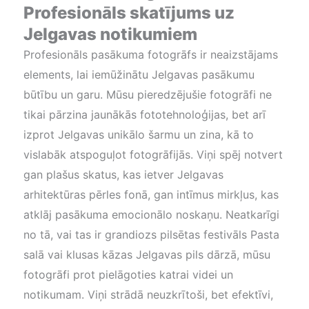
Profesionāls skatījums uz
Jelgavas notikumiem
Profesionāls pasākuma fotogrāfs ir neaizstājams
elements, lai iemūžinātu Jelgavas pasākumu
būtību un garu. Mūsu pieredzējušie fotogrāfi ne
tikai pārzina jaunākās fototehnoloģijas, bet arī
izprot Jelgavas unikālo šarmu un zina, kā to
vislabāk atspoguļot fotogrāfijās. Viņi spēj notvert
gan plašus skatus, kas ietver Jelgavas
arhitektūras pērles fonā, gan intīmus mirkļus, kas
atklāj pasākuma emocionālo noskaņu. Neatkarīgi
no tā, vai tas ir grandiozs pilsētas festivāls Pasta
salā vai klusas kāzas Jelgavas pils dārzā, mūsu
fotogrāfi prot pielāgoties katrai videi un
notikumam. Viņi strādā neuzkrītoši, bet efektīvi,