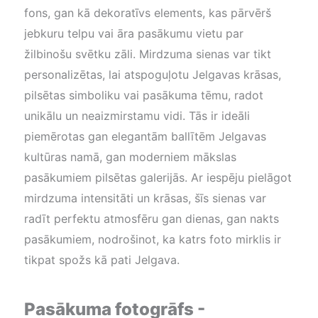
fons, gan kā dekoratīvs elements, kas pārvērš
jebkuru telpu vai āra pasākumu vietu par
žilbinošu svētku zāli. Mirdzuma sienas var tikt
personalizētas, lai atspoguļotu Jelgavas krāsas,
pilsētas simboliku vai pasākuma tēmu, radot
unikālu un neaizmirstamu vidi. Tās ir ideāli
piemērotas gan elegantām ballītēm Jelgavas
kultūras namā, gan moderniem mākslas
pasākumiem pilsētas galerijās. Ar iespēju pielāgot
mirdzuma intensitāti un krāsas, šīs sienas var
radīt perfektu atmosfēru gan dienas, gan nakts
pasākumiem, nodrošinot, ka katrs foto mirklis ir
tikpat spožs kā pati Jelgava.
Pasākuma fotogrāfs -