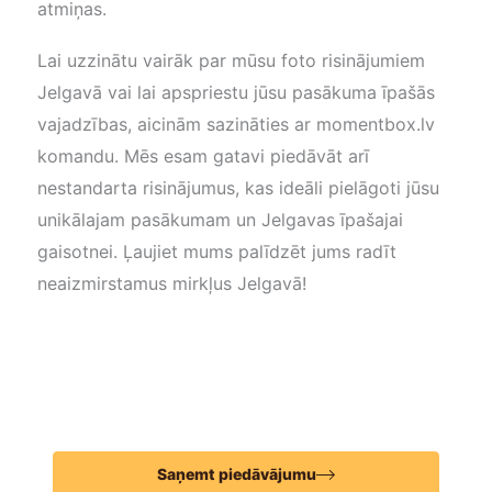
atmiņas.
Lai uzzinātu vairāk par mūsu foto risinājumiem
Jelgavā vai lai apspriestu jūsu pasākuma īpašās
vajadzības, aicinām sazināties ar momentbox.lv
komandu. Mēs esam gatavi piedāvāt arī
nestandarta risinājumus, kas ideāli pielāgoti jūsu
unikālajam pasākumam un Jelgavas īpašajai
gaisotnei. Ļaujiet mums palīdzēt jums radīt
neaizmirstamus mirkļus Jelgavā!
Saņemt piedāvājumu