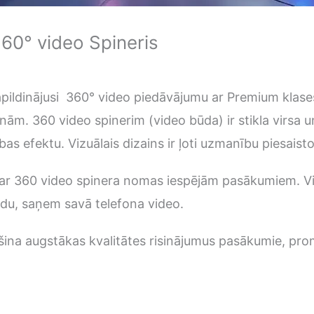
0° video Spineris
ldinājusi 360° video piedāvājumu ar Premium klases sp
onām. 360 video spinerim (video būda) ir stikla virsa
as efektu. Vizuālais dizains ir ļoti uzmanību piesaisto
ar 360 video spinera nomas iespējām pasākumiem. Vis
du, saņem savā telefona video.
 augstākas kvalitātes risinājumus pasākumie, promo