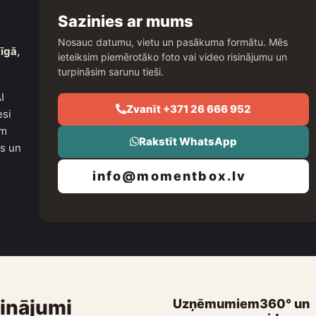
Sazinies ar mums
Nosauc datumu, vietu un pasākuma formātu. Mēs
īgā,
ieteiksim piemērotāko foto vai video risinājumu un
turpināsim sarunu tieši.
I
Zvanīt +371 26 666 952
esi
um
Rakstīt WhatsApp
as un
info@momentbox.lv
sinājumi
Uzņēmumiem
360° un