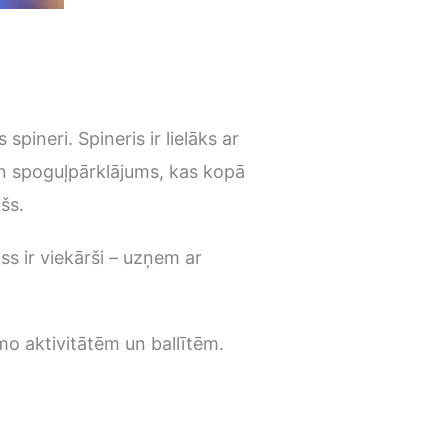
ineri. Spineris ir lielāks ar
 un spoguļpārklājums, kas kopā
šs.
s ir viekārši – uzņem ar
 aktivitātēm un ballītēm.