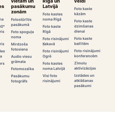
vietām un
Rīgā un
veidi
es
pasākumu
Latvijā
Foto kaste
zonām
kāzām
Foto kastes
ma
noma Rīgā
Fotostūrītis
Foto kaste
pasākumā
dzimšanas
60°
Foto kaste
dienai
ris
Rīgā
Foto spoguļa
noma
Foto kaste
Foto risinājumi
ballītēm
ris
Ķekavā
Mirdzoša
fotosiena
Foto risinājumi
deo
Foto risinājumi
konferencēm
ma
Ogrē
Audio viesu
grāmata
Zīmolu
ers
Foto kastes
aktivizācijas
noma Latvijā
Fotomozaīka
Izstādes un
Visi foto
Pasākumu
atklāšanas
risinājumi
fotogrāfs
pasākumi