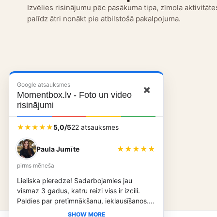
Izvēlies risinājumu pēc pasākuma tipa, zīmola aktivitātes
palīdz ātri nonākt pie atbilstošā pakalpojuma.
Google atsauksmes
×
Momentbox.lv - Foto un video
risinājumi
★★★★★
5,0/5
22 atsauksmes
★★★★★
Paula Jumīte
pirms mēneša
Lieliska pieredze! Sadarbojamies jau
vismaz 3 gadus, katru reizi viss ir izcili.
Paldies par pretīmnākšanu, ieklausīšanos.
Cenas ir ļoti demokrātiskas. Noteikti iesaku!
SHOW MORE