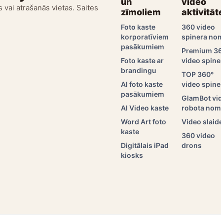
un
video
 vai atrašanās vietas. Saites
zīmoliem
aktivitāt
Foto kaste
360 video
korporatīviem
spinera no
pasākumiem
Premium 3
Foto kaste ar
video spine
brandingu
TOP 360°
AI foto kaste
video spine
pasākumiem
GlamBot vi
AI Video kaste
robota no
Word Art foto
Video slaid
kaste
360 video
Digitālais iPad
drons
kiosks