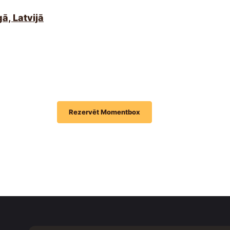
ā, Latvijā
Rezervēt Momentbox