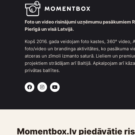
Foto un video risinājumi uzņēmumu pasākumiem R
Pierīgā un visā Latvijā.
Kopš 2016. gada veidojam foto kastes, 360° video, A
foto/video un brandinga aktivitātes, ko pasākuma vi
atceras un zīmoli izmanto saturā. Lieliem un premi
projektiem strādājam arī Baltijā. Apkalpojam arī kāz
privātas ballītes.
F
I
Y
a
n
o
c
s
u
e
t
t
b
a
u
o
g
b
o
r
e
k
a
m
Momentbox.lv piedāvātie ri