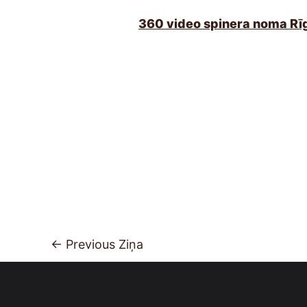
360 video spinera noma Rīg
←
Previous Ziņa