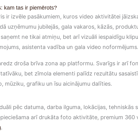
: kam tas ir piemērots?
 ir izvēle pasākumiem, kuros video aktivitātei jāizsk
rādā uzņēmumu jubilejās, gala vakaros, kāzās, produkt
saņemt ne tikai atmiņu, bet arī vizuāli iespaidīgu kli
smojums, asistenta vadība un gala video noformējums
aredz droša brīva zona ap platformu. Svarīgs ir arī fons
atīvāku, bet zīmola elementi palīdz rezultātu sasaistī
o, mūziku, grafiku un īsu aicinājumu dalīties.
duāli pēc datuma, darba ilguma, lokācijas, tehniskās s
pieciešama arī drukāta foto aktivitāte, premium 360 
u
.