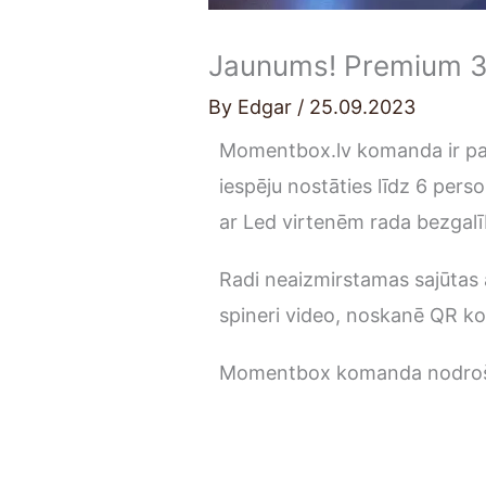
Jaunums! Premium 36
By
Edgar
/
25.09.2023
Momentbox.lv komanda ir papi
iespēju nostāties līdz 6 pers
ar Led virtenēm rada bezgalīb
Radi neaizmirstamas sajūtas 
spineri video, noskanē QR ko
Momentbox komanda nodrošina