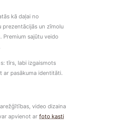
atās kā daļai no
u prezentācijās un zīmolu
pu. Premium sajūtu veido
.
: tīrs, labi izgaismots
t ar pasākuma identitāti.
arežģītības, video dizaina
var apvienot ar
foto kasti