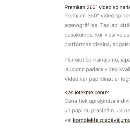
Premium 360° video spineris
Premium 360° video spineris
scenogrāfijas. Tas labi st
pasākumos, kur viesi vēlas 
platformas dizains, apgai
Plānojot šo risinājumu, jāp
laukums padara video kvalit
Video var papildināt ar log
Kas ietekmē cenu?
Cena tiek aprēķināta indivi
un papildu prasībām. Ja ne
vai
komplekta piedāvājum