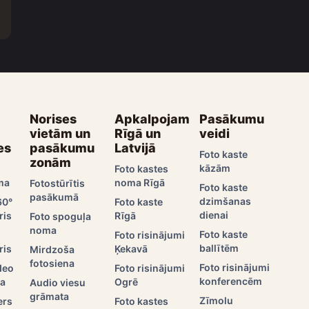
Norises
Apkalpojam
Pasākumu
vietām un
Rīgā un
veidi
es
pasākumu
Latvijā
Foto kaste
zonām
kāzām
Foto kastes
ma
noma Rīgā
Fotostūrītis
Foto kaste
pasākumā
dzimšanas
60°
Foto kaste
dienai
ris
Rīgā
Foto spoguļa
noma
Foto kaste
Foto risinājumi
ballītēm
ris
Ķekavā
Mirdzoša
fotosiena
Foto risinājumi
deo
Foto risinājumi
konferencēm
ma
Ogrē
Audio viesu
grāmata
Zīmolu
ers
Foto kastes