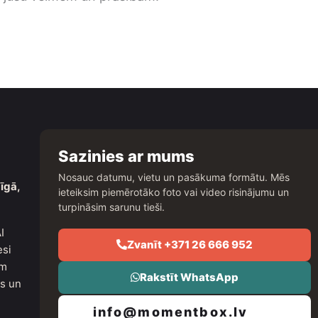
Sazinies ar mums
Nosauc datumu, vietu un pasākuma formātu. Mēs
īgā,
ieteiksim piemērotāko foto vai video risinājumu un
turpināsim sarunu tieši.
I
Zvanīt +371 26 666 952
esi
um
Rakstīt WhatsApp
as un
info@momentbox.lv