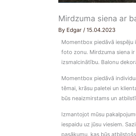
Mirdzuma siena ar ba
By
Edgar
/
15.04.2023
Momentbox piedāvā iespēju i
foto zonu. Mirdzuma siena ir
izsmalcinātību. Balonu dekorā
Momentbox piedāvā individuāl
tēmai, krāsu paletei un klie
būs neaizmirstams un atbilstī
Izmantojot mūsu pakalpojumus,
iespaidu uz jūsu viesiem. Saz
pasākumu, kas būs atbilstoš