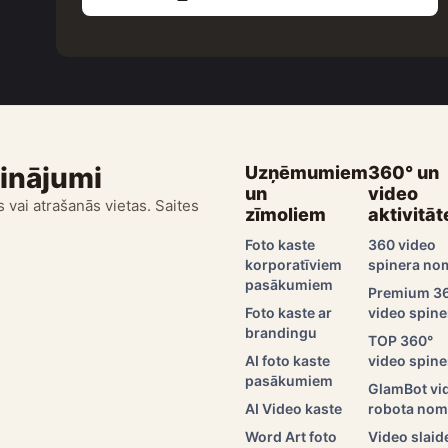
sinājumi
Uzņēmumiem
360° un
un
video
 vai atrašanās vietas. Saites
zīmoliem
aktivitāt
Foto kaste
360 video
korporatīviem
spinera no
pasākumiem
Premium 3
Foto kaste ar
video spine
brandingu
TOP 360°
AI foto kaste
video spine
pasākumiem
GlamBot vi
AI Video kaste
robota no
Word Art foto
Video slaid