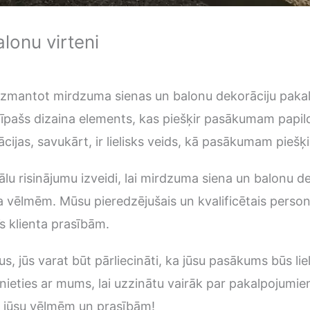
lonu virteni
zmantot mirdzuma sienas un balonu dekorāciju pakalp
 īpašs dizaina elements, kas piešķir pasākumam papil
cijas, savukārt, ir lielisks veids, kā pasākumam piešķ
u risinājumu izveidi, lai mirdzuma siena un balonu d
nta vēlmēm. Mūsu pieredzējušais un kvalificētais pers
s klienta prasībām.
 jūs varat būt pārliecināti, ka jūsu pasākums būs liel
inieties ar mums, lai uzzinātu vairāk par pakalpojumi
s jūsu vēlmēm un prasībām!