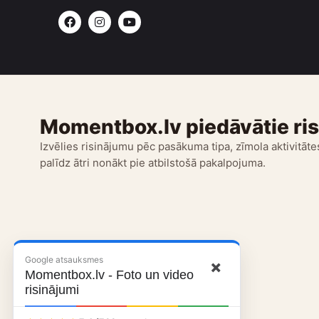
F
I
Y
a
n
o
c
s
u
e
t
t
b
a
u
o
g
b
o
r
e
k
a
m
Momentbox.lv piedāvātie ri
Izvēlies risinājumu pēc pasākuma tipa, zīmola aktivitātes
palīdz ātri nonākt pie atbilstošā pakalpojuma.
Google atsauksmes
×
Momentbox.lv - Foto un video
risinājumi