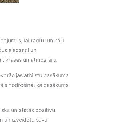
ojumus, lai radītu unikālu
dus eleganci un
irt krāsas un atmosfēru.
ekorācijas atbilstu pasākuma
onāls nodrošina, ka pasākums
isks un atstās pozitīvu
em un izveidotu savu