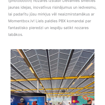
(photobooth) nozares izstādi! Devāmies smelties
jaunas idejas, inovatīvus risinājumus un iedvesmu,
lai padarītu jūsu mirkļus vēl neaizmirstamākus ar
Momentbox.lv! Liels paldies PBX komandai par
fantastisko pieredzi un iespēju satikt nozares
labākos.