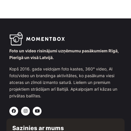
Foto un video risinājumi uzņēmumu pasākumiem Rīgā,
Pierīgā un visā Latvijā.
Kopš 2016. gada veidojam foto kastes, 360° video, AI
foto/video un brandinga aktivitātes, ko pasākuma viesi
atceras un zīmoli izmanto saturā. Lieliem un premium
projektiem strādājam arī Baltijā. Apkalpojam arī kāzas un
privātas ballītes.
F
I
Y
a
n
o
c
s
u
e
t
t
b
a
u
Sazinies ar mums
o
g
b