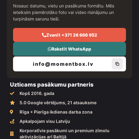
o
r
e
Nosauc datumu, vietu un pasākuma formātu. Mēs
k
a
ieteiksim piemērotāko foto vai video risinājumu un
m
turpināsim sarunu tieši.
Zvanīt +371 26 666 952
Rakstīt WhatsApp
info@momentbox.lv
Uzticams pasākumu partneris
Kopš 2016. gada
5.0 Google vērtējums, 21 atsauksme
Rīga + Pierīga ikdienas darba zona
Apkalpojam visu Latviju
Korporatīvie pasākumi un premium zīmolu
aktivizācijas arī Baltijā