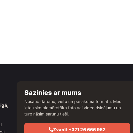
Sazinies ar mums
Nosauc datumu, vietu un pasākuma formātu. Mēs
īgā,
ieteiksim piemērotāko foto vai video risinājumu un
turpināsim sarunu tieši.
I
Zvanīt +371 26 666 952
esi