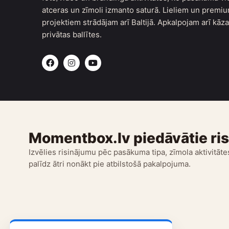
atceras un zīmoli izmanto saturā. Lieliem un premi
projektiem strādājam arī Baltijā. Apkalpojam arī kāz
privātas ballītes.
F
I
Y
a
n
o
c
s
u
e
t
t
b
a
u
o
g
b
o
r
e
k
a
m
Momentbox.lv piedāvātie ri
Izvēlies risinājumu pēc pasākuma tipa, zīmola aktivitātes
palīdz ātri nonākt pie atbilstošā pakalpojuma.