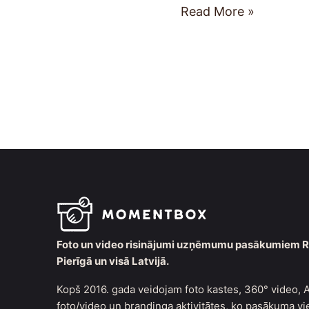
Read More »
Foto un video risinājumi uzņēmumu pasākumiem R
Pierīgā un visā Latvijā.
Kopš 2016. gada veidojam foto kastes, 360° video, A
foto/video un brandinga aktivitātes, ko pasākuma vi