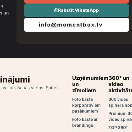
um
Rakstīt WhatsApp
as un
info@momentbox.lv
sinājumi
Uzņēmumiem
360° un
un
video
 vai atrašanās vietas. Saites
zīmoliem
aktivitāt
Foto kaste
360 video
korporatīviem
spinera no
pasākumiem
Premium 3
Foto kaste ar
video spine
brandingu
TOP 360°