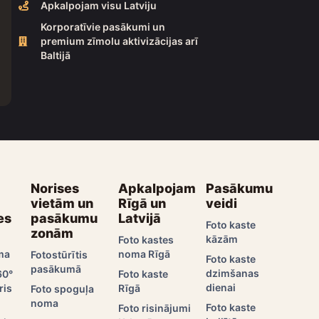
Apkalpojam visu Latviju
Korporatīvie pasākumi un
premium zīmolu aktivizācijas arī
Baltijā
Norises
Apkalpojam
Pasākumu
vietām un
Rīgā un
veidi
es
pasākumu
Latvijā
Foto kaste
zonām
kāzām
Foto kastes
ma
noma Rīgā
Fotostūrītis
Foto kaste
pasākumā
dzimšanas
60°
Foto kaste
dienai
ris
Rīgā
Foto spoguļa
noma
Foto kaste
Foto risinājumi