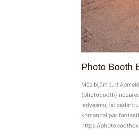
Photo Booth
Mēs bijām tur! Apmekl
(photobooth) nozares 
iedvesmu, lai padarīt
komandai par fantastis
https://photoboothex