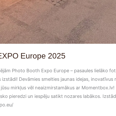
 EXPO Europe 2025
ējām Photo Booth Expo Europe – pasaules lielāko fot
izstādi! Devāmies smelties jaunas idejas, inovatīvus 
u jūsu mirkļus vēl neaizmirstamākus ar Momentbox.lv! 
ko pieredzi un iespēju satikt nozares labākos. Izstād
po.eu/