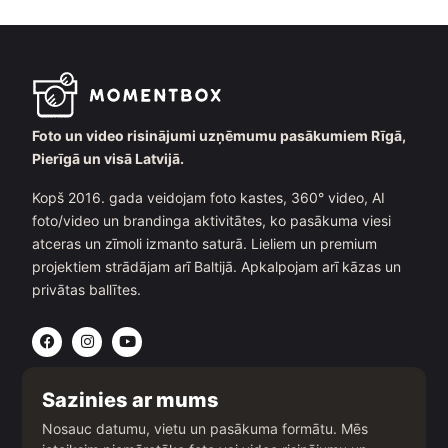
Foto un video risinājumi uzņēmumu pasākumiem Rīgā,
Pierīgā un visā Latvijā.
Kopš 2016. gada veidojam foto kastes, 360° video, AI
foto/video un brandinga aktivitātes, ko pasākuma viesi
atceras un zīmoli izmanto saturā. Lieliem un premium
projektiem strādājam arī Baltijā. Apkalpojam arī kāzas un
privātas ballītes.
F
I
Y
a
n
o
c
s
u
e
t
t
b
a
u
Sazinies ar mums
o
g
b
o
r
e
Nosauc datumu, vietu un pasākuma formātu. Mēs
k
a