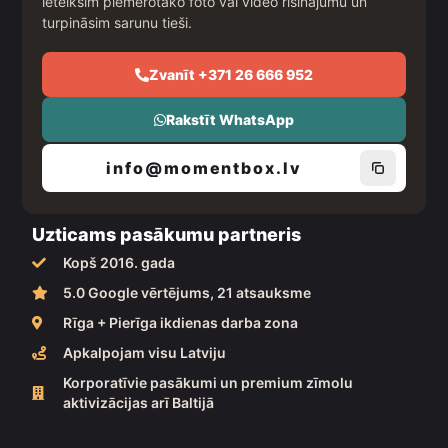
ieteiksim piemērotāko foto vai video risinājumu un
m
turpināsim sarunu tieši.
Zvanīt +371 26 666 952
Rakstīt WhatsApp
info@momentbox.lv
Uzticams pasākumu partneris
Kopš 2016. gada
5.0 Google vērtējums, 21 atsauksme
Rīga + Pierīga ikdienas darba zona
Apkalpojam visu Latviju
Korporatīvie pasākumi un premium zīmolu
aktivizācijas arī Baltijā