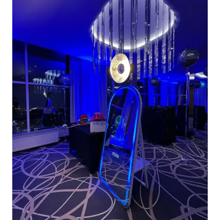
Spogulīt,
Spogulīt,
Parādi
Savu
Šarmu!