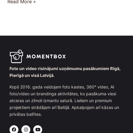
Read More »
Foto un video risinājumi uzņēmumu pasākumiem Rīgā,
Pierīgā un visā Latvijā.
Kopš 2016. gada veidojam foto kastes, 360° video, AI
foto/video un brandinga aktivitātes, ko pasākuma viesi
atceras un zīmoli izmanto saturā. Lieliem un premium
projektiem strādājam arī Baltijā. Apkalpojam arī kāzas un
privātas ballītes.
F
I
Y
a
n
o