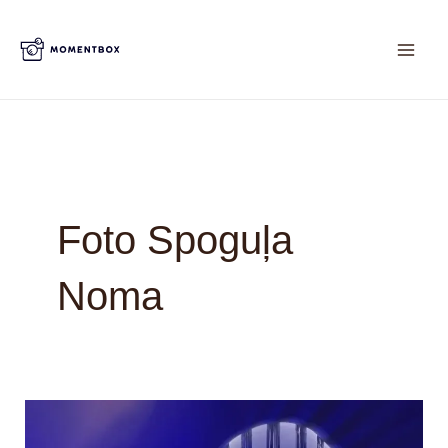
Skip
to
content
Foto Spoguļa
Noma
Foto
Spogulis: