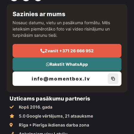
c
s
u
e
t
t
b
a
u
Sazinies ar mums
o
g
b
o
r
e
Nosauc datumu, vietu un pasākuma formātu. Mēs
k
a
ieteiksim piemērotāko foto vai video risinājumu un
m
turpināsim sarunu tieši.
Zvanīt +371 26 666 952
Rakstīt WhatsApp
info@momentbox.lv
Uzticams pasākumu partneris
Kopš 2016. gada
5.0 Google vērtējums, 21 atsauksme
Rīga + Pierīga ikdienas darba zona
Apkalpojam visu Latviju