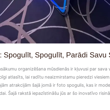
: Spogulīt, Spogulīt, Parādi Savu
sākumu organizēšana mūsdienās ir kļuvusi par sava v
pīgi atlasīts, lai radītu neaizmirstamu pieredzi viesi
ajām atrakcijām šajā jomā ir foto spogulis, kas ir mod
dai. Šajā rakstā iepazīstināšu jūs ar šo inovatīvo risinā