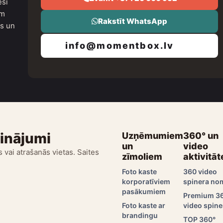
esi
um
Rakstīt WhatsApp
as un
info@momentbox.lv
sinājumi
Uzņēmumiem
360° un
un
video
 vai atrašanās vietas. Saites
zīmoliem
aktivitāt
Foto kaste
360 video
korporatīviem
spinera no
pasākumiem
Premium 3
Foto kaste ar
video spine
brandingu
TOP 360°