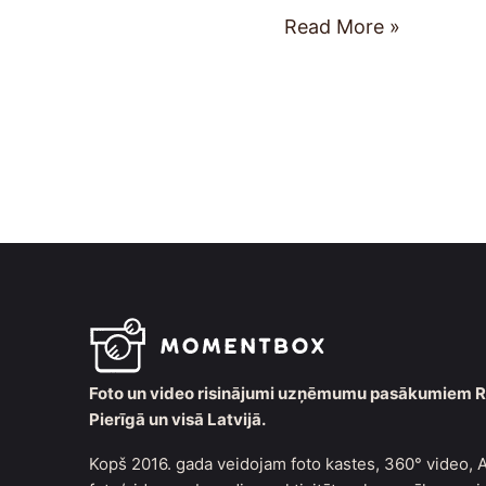
Read More »
Foto un video risinājumi uzņēmumu pasākumiem R
Pierīgā un visā Latvijā.
Kopš 2016. gada veidojam foto kastes, 360° video, A