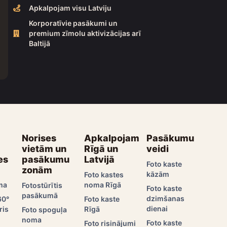
Apkalpojam visu Latviju
Korporatīvie pasākumi un
premium zīmolu aktivizācijas arī
Baltijā
Norises
Apkalpojam
Pasākumu
vietām un
Rīgā un
veidi
es
pasākumu
Latvijā
Foto kaste
zonām
kāzām
Foto kastes
ma
noma Rīgā
Fotostūrītis
Foto kaste
pasākumā
dzimšanas
60°
Foto kaste
dienai
ris
Rīgā
Foto spoguļa
noma
Foto kaste
Foto risinājumi