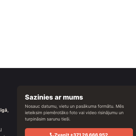
Sazinies ar mums
Nosauc datumu, vietu un pasākuma formātu. Mēs
īgā,
ieteiksim piemērotāko foto vai video risinājumu un
turpināsim sarunu tieši.
I
Zvanīt +371 26 666 952