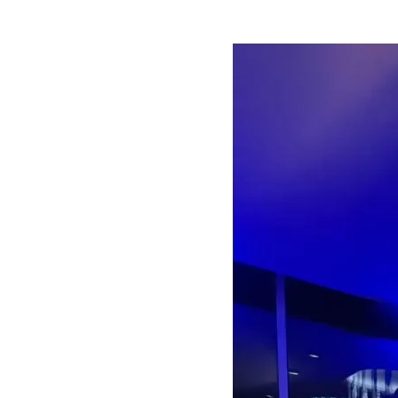
Foto
Spogulis:
Spogulīt,
Spogulīt,
Parādi
Savu
Šarmu!