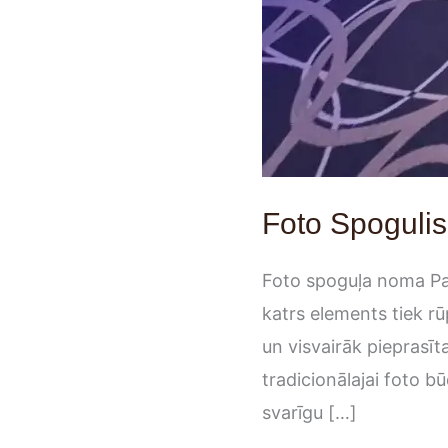
Foto Spogulis
Foto spoguļa noma Pa
katrs elements tiek rū
un visvairāk pieprasīt
tradicionālajai foto bū
svarīgu […]