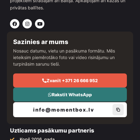
projektiem strādājam arī Baltijā. Apkalpojam arī kāzas un
privātas ballītes.
F
I
Y
a
n
o
c
s
u
e
t
t
b
a
u
Sazinies ar mums
o
g
b
o
r
e
Nosauc datumu, vietu un pasākuma formātu. Mēs
k
a
ieteiksim piemērotāko foto vai video risinājumu un
m
turpināsim sarunu tieši.
Zvanīt +371 26 666 952
Rakstīt WhatsApp
info@momentbox.lv
Uzticams pasākumu partneris
Kopš 2016. gada